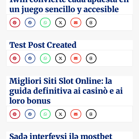
un juego sencillo y accesible
Test Post Created
Migliori Siti Slot Online: la
guida definitiva ai casinò e ai
loro bonus
Sadə interfeysi ilə mostbet