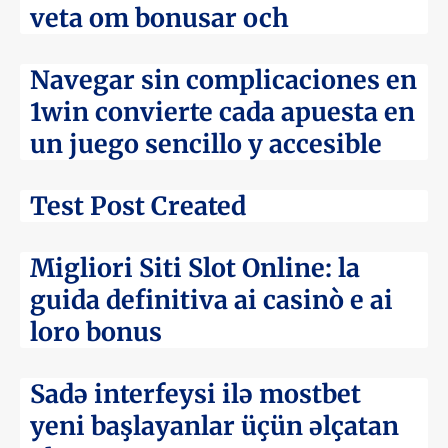
veta om bonusar och
Navegar sin complicaciones en
1win convierte cada apuesta en
un juego sencillo y accesible
Test Post Created
Migliori Siti Slot Online: la
guida definitiva ai casinò e ai
loro bonus
Sadə interfeysi ilə mostbet
yeni başlayanlar üçün əlçatan