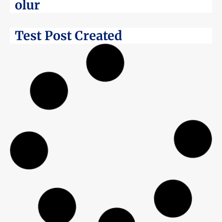
olur
Test Post Created