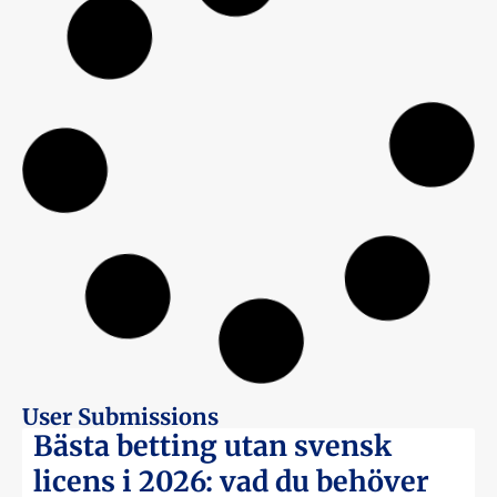
User Submissions
Bästa betting utan svensk
licens i 2026: vad du behöver