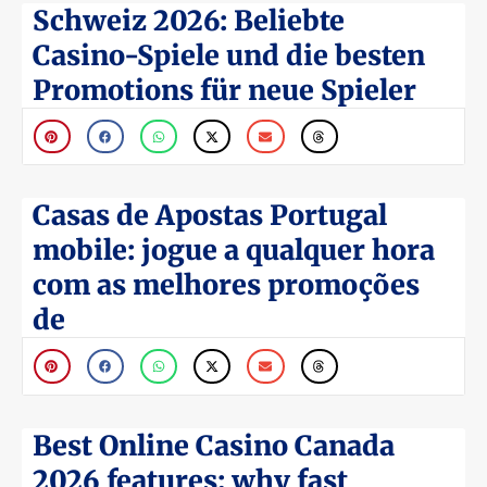
Schweiz 2026: Beliebte
Casino-Spiele und die besten
Promotions für neue Spieler
Casas de Apostas Portugal
mobile: jogue a qualquer hora
com as melhores promoções
de
Best Online Casino Canada
2026 features: why fast