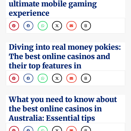
ultimate mobile gaming
experience
Diving into real money pokies:
The best online casinos and
their top features in
What you need to know about
the best online casinos in
Australia: Essential tips