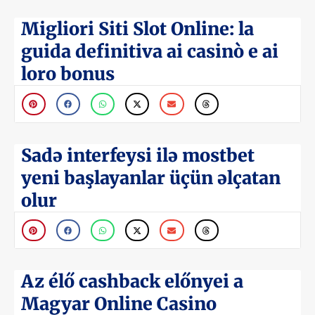
Migliori Siti Slot Online: la
guida definitiva ai casinò e ai
loro bonus
Sadə interfeysi ilə mostbet
yeni başlayanlar üçün əlçatan
olur
Az élő cashback előnyei a
Magyar Online Casino