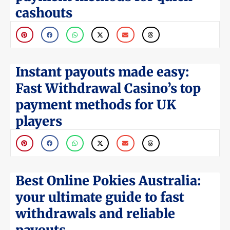
cashouts
Instant payouts made easy:
Fast Withdrawal Casino’s top
payment methods for UK
players
Best Online Pokies Australia:
your ultimate guide to fast
withdrawals and reliable
payouts