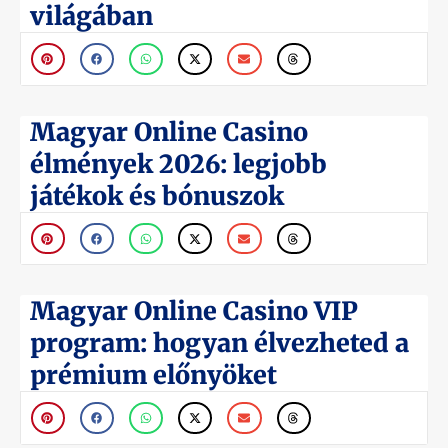
világában
Magyar Online Casino
élmények 2026: legjobb
játékok és bónuszok
Magyar Online Casino VIP
program: hogyan élvezheted a
prémium előnyöket