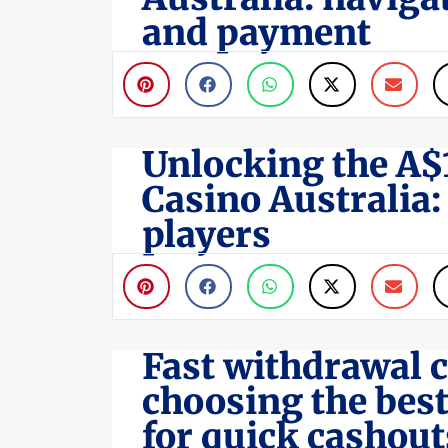
and payment
Unlocking the A$
Casino Australia:
players
Fast withdrawal 
choosing the be
for quick cashout