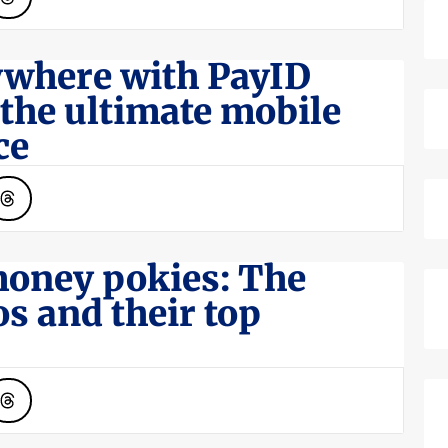
ywhere with PayID
 the ultimate mobile
ce
 money pokies: The
os and their top