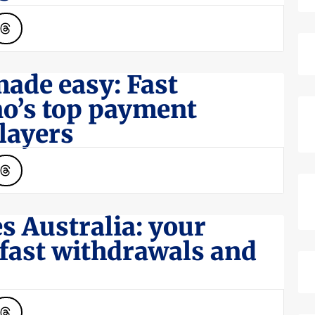
made easy: Fast
o’s top payment
layers
s Australia: your
 fast withdrawals and