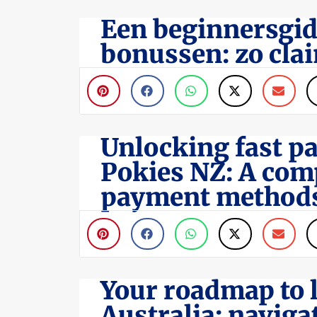
Een beginnersgid
bonussen: zo cla
Unlocking fast pa
Pokies NZ: A com
payment method
Your roadmap to l
Australia: navigat