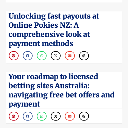
Unlocking fast payouts at
Online Pokies NZ: A
comprehensive look at
payment methods
Your roadmap to licensed
betting sites Australia:
navigating free bet offers and
payment