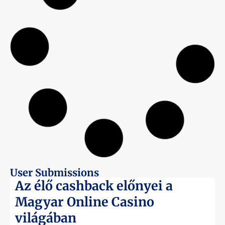
User Submissions
Az élő cashback előnyei a
Magyar Online Casino
világában