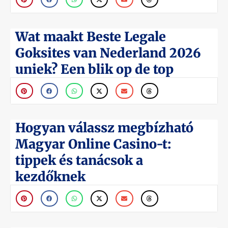
Wat maakt Beste Legale
Goksites van Nederland 2026
uniek? Een blik op de top
Hogyan válassz megbízható
Magyar Online Casino-t:
tippek és tanácsok a
kezdőknek