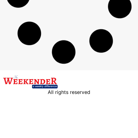
All rights reserved