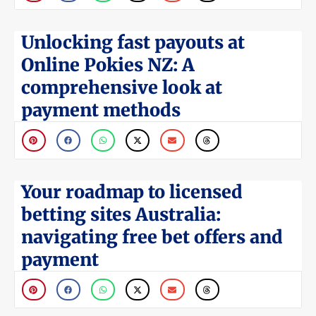
Unlocking fast payouts at
Online Pokies NZ: A
comprehensive look at
payment methods
Your roadmap to licensed
betting sites Australia:
navigating free bet offers and
payment
Unlocking the A$1,575 bonus