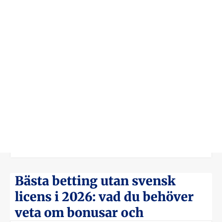
Hogyan válassz megbízható
Magyar Online Casino-t:
tippek és tanácsok a
kezdőknek
Bästa betting utan svensk
licens i 2026: vad du behöver
veta om bonusar och