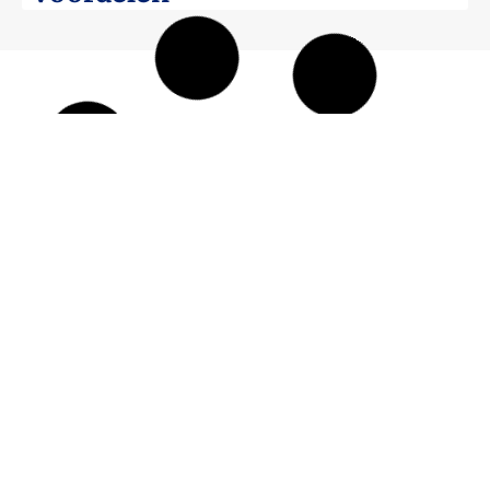
Naviguer sans effort dans un
casino en ligne : simplicité et
clarté au rendez-vous
Test Post Created
Az élő cashback előnyei a
Magyar Online Casino
világában
Magyar Online Casino
élmények 2026: legjobb
játékok és bónuszok
Magyar Online Casino VIP