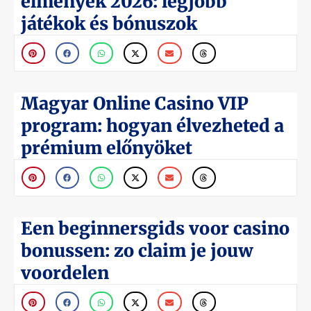
Magyar Online Casino VIP
program: hogyan élvezheted a
prémium előnyöket
Een beginnersgids voor casino
bonussen: zo claim je jouw
voordelen