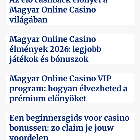
világában
Magyar Online Casino
élmények 2026: legjobb
játékok és bónuszok
Magyar Online Casino VIP
program: hogyan élvezheted a
prémium előnyöket
Een beginnersgids voor casino
bonussen: zo claim je jouw
voordelen