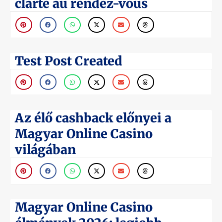
Test Post Created
Az élő cashback előnyei a
Magyar Online Casino
világában
Magyar Online Casino
élmények 2026: legjobb
játékok és bónuszok