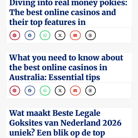
Diving into real money pokies:
The best online casinos and
their top features in
What you need to know about
the best online casinos in
Australia: Essential tips
Wat maakt Beste Legale
Goksites van Nederland 2026
uniek? Een blik op de top