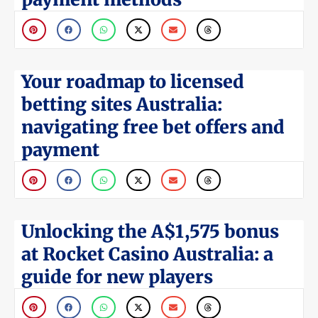
Your roadmap to licensed
betting sites Australia:
navigating free bet offers and
payment
Unlocking the A$1,575 bonus
at Rocket Casino Australia: a
guide for new players