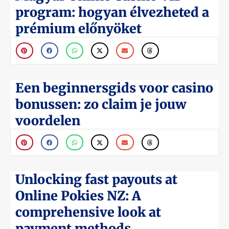
program: hogyan élvezheted a
prémium előnyöket
Een beginnersgids voor casino
bonussen: zo claim je jouw
voordelen
Unlocking fast payouts at
Online Pokies NZ: A
comprehensive look at
payment methods