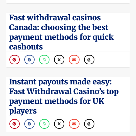
Fast withdrawal casinos
Canada: choosing the best
payment methods for quick
cashouts
Instant payouts made easy:
Fast Withdrawal Casino’s top
payment methods for UK
players