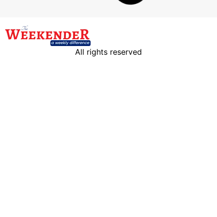
All rights reserved