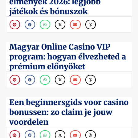
játékok és bónuszok
Magyar Online Casino VIP
program: hogyan élvezheted a
prémium előnyöket
Een beginnersgids voor casino
bonussen: zo claim je jouw
voordelen