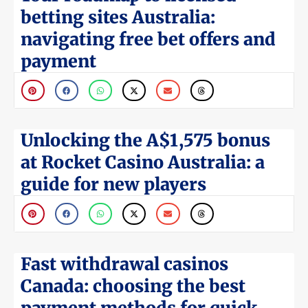
betting sites Australia:
navigating free bet offers and
payment
Unlocking the A$1,575 bonus
at Rocket Casino Australia: a
guide for new players
Fast withdrawal casinos
Canada: choosing the best
payment methods for quick