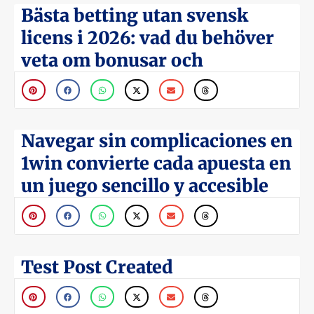
Bästa betting utan svensk
licens i 2026: vad du behöver
veta om bonusar och
Navegar sin complicaciones en
1win convierte cada apuesta en
un juego sencillo y accesible
Test Post Created