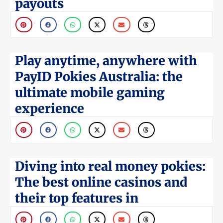
Play anytime, anywhere with
PayID Pokies Australia: the
ultimate mobile gaming
experience
Diving into real money pokies:
The best online casinos and
their top features in