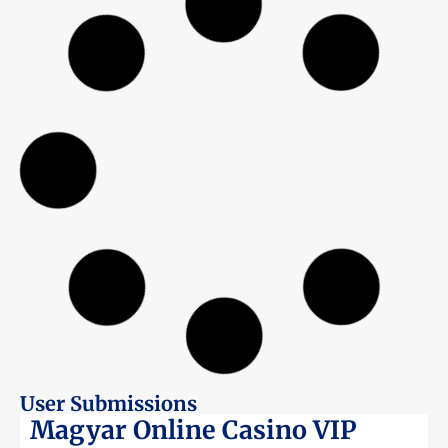
program: hogyan élvezheted a
prémium előnyöket
Een beginnersgids voor casino
bonussen: zo claim je jouw
voordelen
Unlocking fast payouts at
Online Pokies NZ: A
comprehensive look at
payment methods