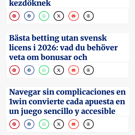
Bästa betting utan svensk
licens i 2026: vad du behöver
veta om bonusar och
Navegar sin complicaciones en
1win convierte cada apuesta en
un juego sencillo y accesible