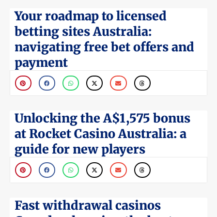
Your roadmap to licensed
betting sites Australia:
navigating free bet offers and
payment
Unlocking the A$1,575 bonus
at Rocket Casino Australia: a
guide for new players
Fast withdrawal casinos
Canada: choosing the best