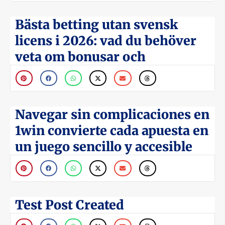
Bästa betting utan svensk
licens i 2026: vad du behöver
veta om bonusar och
Navegar sin complicaciones en
1win convierte cada apuesta en
un juego sencillo y accesible
Test Post Created