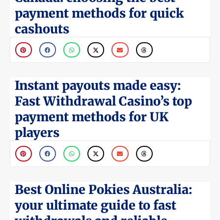
cashouts
Instant payouts made easy:
Fast Withdrawal Casino’s top
payment methods for UK
players
Best Online Pokies Australia:
your ultimate guide to fast
withdrawals and reliable
payouts