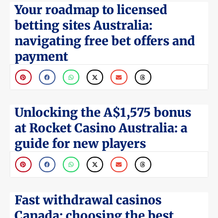
betting sites Australia:
navigating free bet offers and
payment
Unlocking the A$1,575 bonus
at Rocket Casino Australia: a
guide for new players
Fast withdrawal casinos
Canada: choosing the best
payment methods for quick