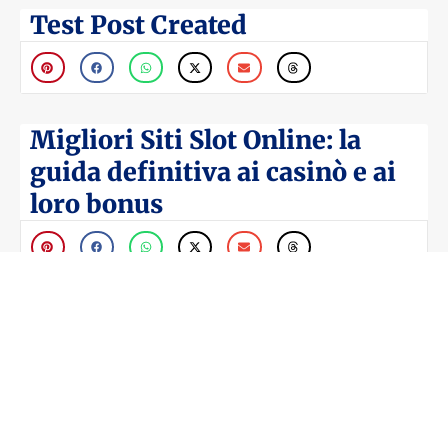
Migliori Siti Slot Online: la
guida definitiva ai casinò e ai
loro bonus
Sadə interfeysi ilə mostbet
yeni başlayanlar üçün əlçatan
olur