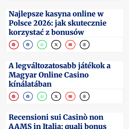
Najlepsze kasyna online w
Polsce 2026: jak skutecznie
korzystać z bonusów
A legváltozatosabb játékok a
Magyar Online Casino
kínálatában
Recensioni sui Casinò non
AAMS in Italia: quali bonus
sono davvero convenienti?