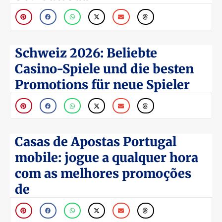
Schweiz 2026: Beliebte
Casino-Spiele und die besten
Promotions für neue Spieler
Casas de Apostas Portugal
mobile: jogue a qualquer hora
com as melhores promoções
de