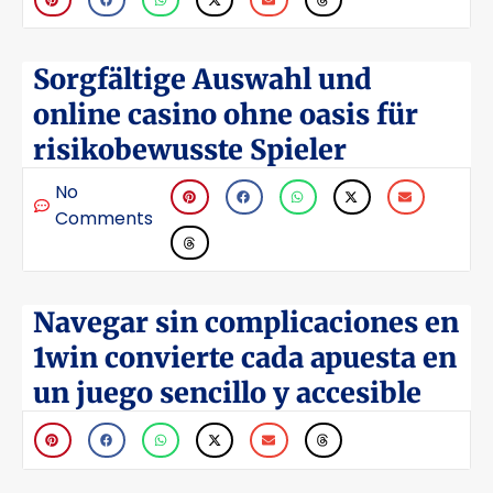
Sorgfältige Auswahl und
online casino ohne oasis für
risikobewusste Spieler
No
Comments
Navegar sin complicaciones en
1win convierte cada apuesta en
un juego sencillo y accesible
Test Post Created