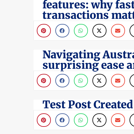
features: why fas
transactions matt
Navigating Austra
surprising ease a
Test Post Created