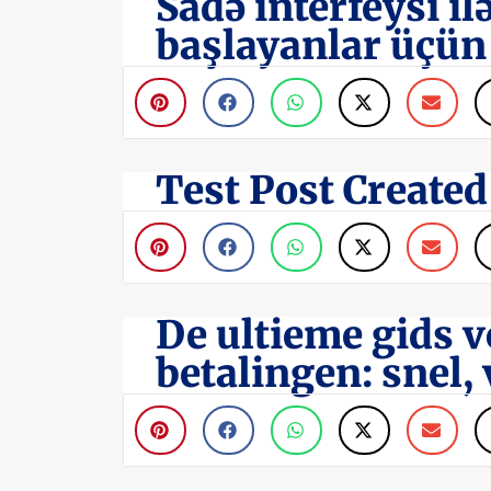
Sadə interfeysi i
başlayanlar üçün 
Test Post Created
De ultieme gids v
betalingen: snel,