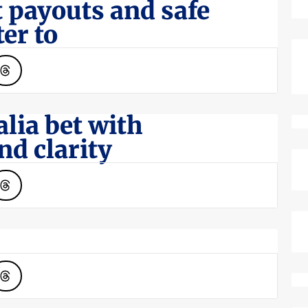
t payouts and safe
er to
lia bet with
nd clarity