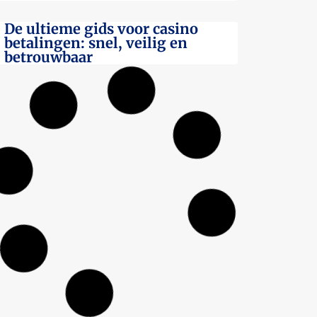
De ultieme gids voor casino
betalingen: snel, veilig en
betrouwbaar
Navegar sin complicaciones
en 1win convierte cada
apuesta en un juego sencillo y
accesible
Test Post Created
Migliori Siti Slot Online: la
guida definitiva ai casinò e ai
loro bonus
Sadə interfeysi ilə mostbet
yeni başlayanlar üçün əlçatan
olur