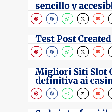
sencillo y accesib
Test Post Created
Migliori Siti Slot
definitiva ai casi