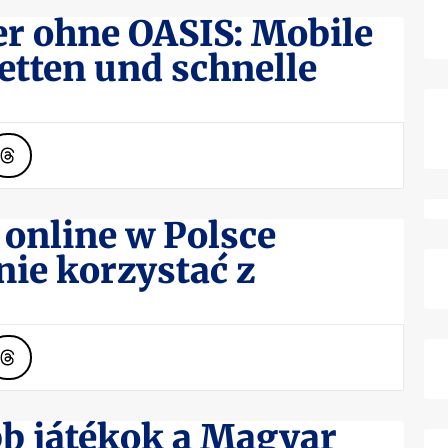
er ohne OASIS: Mobile
etten und schnelle
 online w Polsce
nie korzystać z
bb játékok a Magyar