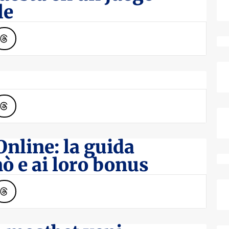
le
 Online: la guida
nò e ai loro bonus