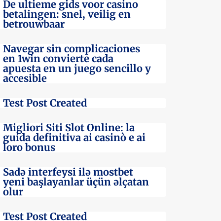
De ultieme gids voor casino
betalingen: snel, veilig en
betrouwbaar
Navegar sin complicaciones
en 1win convierte cada
apuesta en un juego sencillo y
accesible
Test Post Created
Migliori Siti Slot Online: la
guida definitiva ai casinò e ai
loro bonus
Sadə interfeysi ilə mostbet
yeni başlayanlar üçün əlçatan
olur
Test Post Created