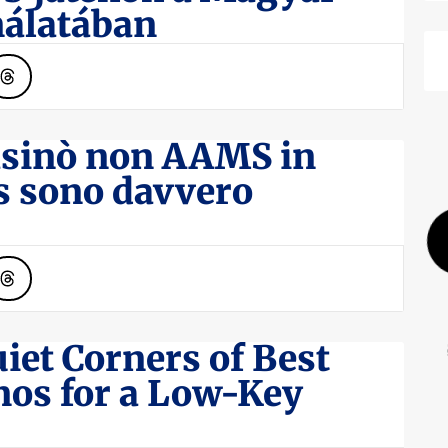
nálatában
asinò non AAMS in
us sono davvero
iet Corners of Best
os for a Low-Key