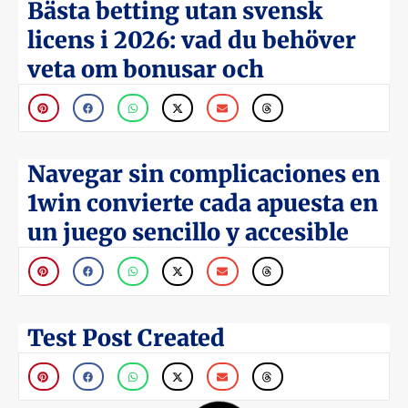
veta om bonusar och
Navegar sin complicaciones en
1win convierte cada apuesta en
un juego sencillo y accesible
Test Post Created