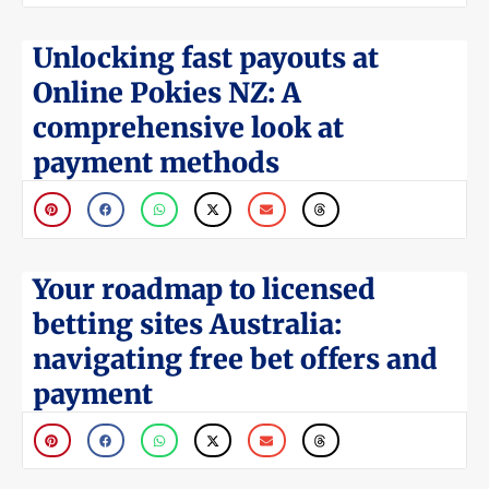
Unlocking fast payouts at
Online Pokies NZ: A
comprehensive look at
payment methods
Your roadmap to licensed
betting sites Australia:
navigating free bet offers and
payment
Unlocking the A$1,575 bonus