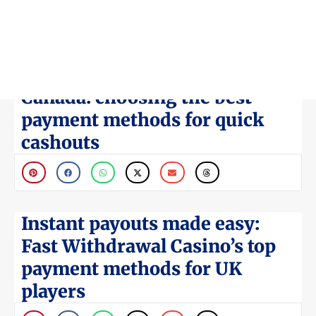
Fast withdrawal casinos
Canada: choosing the best
payment methods for quick
cashouts
Instant payouts made easy:
Fast Withdrawal Casino’s top
payment methods for UK
players