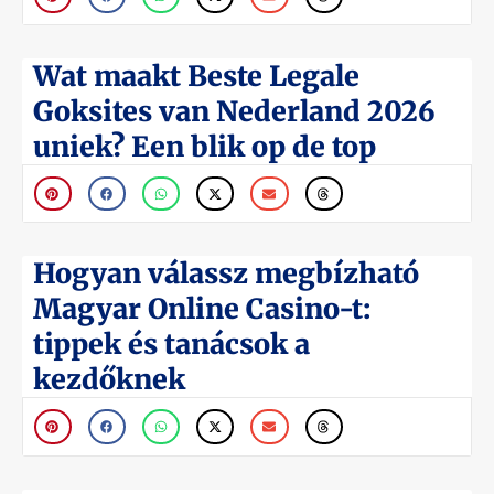
Wat maakt Beste Legale
Goksites van Nederland 2026
uniek? Een blik op de top
Hogyan válassz megbízható
Magyar Online Casino-t:
tippek és tanácsok a
kezdőknek
Bästa betting utan svensk
licens i 2026: vad du behöver