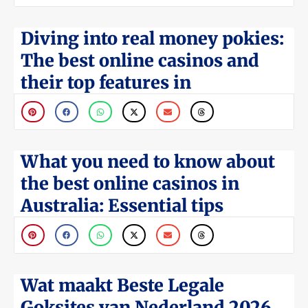
Diving into real money pokies:
The best online casinos and
their top features in
What you need to know about
the best online casinos in
Australia: Essential tips
Wat maakt Beste Legale
Goksites van Nederland 2026
uniek? Een blik op de top