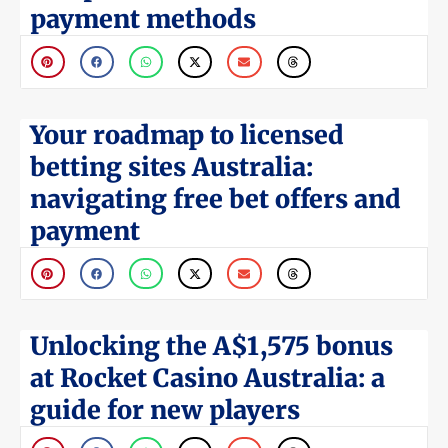
payment methods
Your roadmap to licensed
betting sites Australia:
navigating free bet offers and
payment
Unlocking the A$1,575 bonus
at Rocket Casino Australia: a
guide for new players