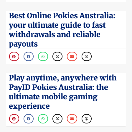
Best Online Pokies Australia:
your ultimate guide to fast
withdrawals and reliable
payouts
Play anytime, anywhere with
PayID Pokies Australia: the
ultimate mobile gaming
experience