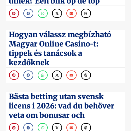
uniek? Een blik op de top
Hogyan válassz megbízható
Magyar Online Casino-t:
tippek és tanácsok a
kezdőknek
Bästa betting utan svensk
licens i 2026: vad du behöver
veta om bonusar och