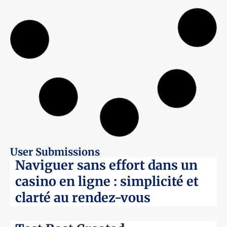
User Submissions
Naviguer sans effort dans un
casino en ligne : simplicité et
clarté au rendez-vous