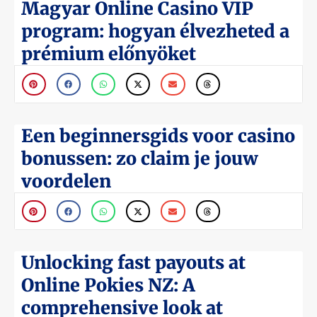
Magyar Online Casino VIP
program: hogyan élvezheted a
prémium előnyöket
Een beginnersgids voor casino
bonussen: zo claim je jouw
voordelen
Unlocking fast payouts at
Online Pokies NZ: A
comprehensive look at