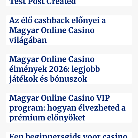
Test Post Created
Az élő cashback előnyei a
Magyar Online Casino
világában
Magyar Online Casino
élmények 2026: legjobb
játékok és bónuszok
Magyar Online Casino VIP
program: hogyan élvezheted a
prémium előnyöket
Een beginnersgids voor casino