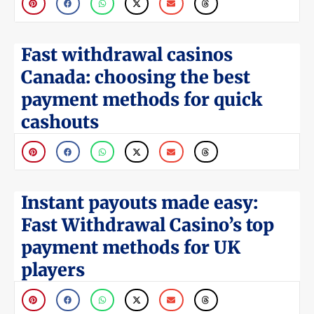
Fast withdrawal casinos
Canada: choosing the best
payment methods for quick
cashouts
Instant payouts made easy:
Fast Withdrawal Casino’s top
payment methods for UK
players