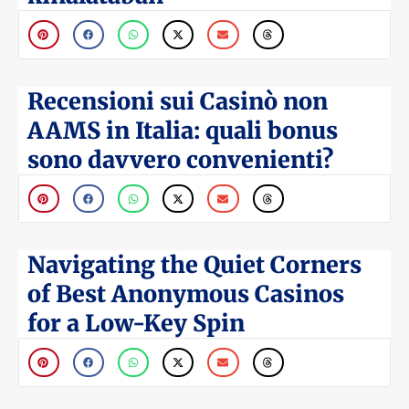
De ultieme gids voor casino
betalingen: snel, veilig en
betrouwbaar
Schweiz 2026: Beliebte
Casino-Spiele und die besten
Promotions für neue Spieler
Casas de Apostas Portugal
mobile: jogue a qualquer hora
com as melhores promoções