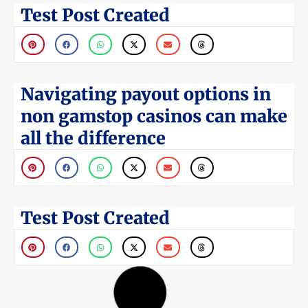
de
Best Online Casino Canada
2026 features: why fast
payouts and safe transactions
matter to
Navigating Australia bet with
surprising ease and clarity