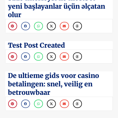
Recensioni sui Casinò non
AAMS in Italia: quali bonus
sono davvero convenienti?
Navigating the Quiet Corners
of Best Anonymous Casinos
for a Low-Key Spin
Test Post Created