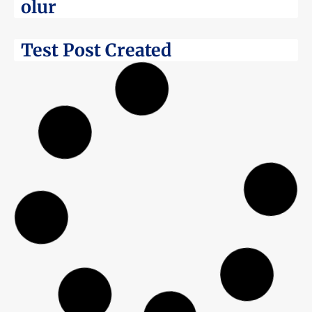
Navigating the Quiet Corners
of Best Anonymous Casinos
for a Low-Key Spin
Test Post Created
Navigating payout options in
non gamstop casinos can make
all the difference