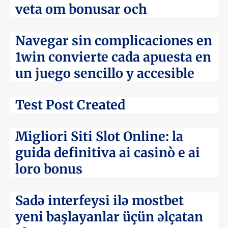
A legváltozatosabb játékok a
Magyar Online Casino
kínálatában
Recensioni sui Casinò non
AAMS in Italia: quali bonus
sono davvero convenienti?