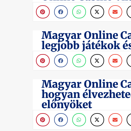
Magyar Online C
legjobb játékok 
Magyar Online C
hogyan élvezhet
előnyöket