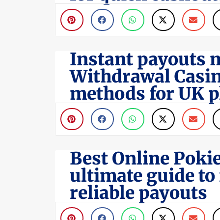
Instant payouts 
Withdrawal Casin
methods for UK p
Best Online Pokie
ultimate guide to
reliable payouts