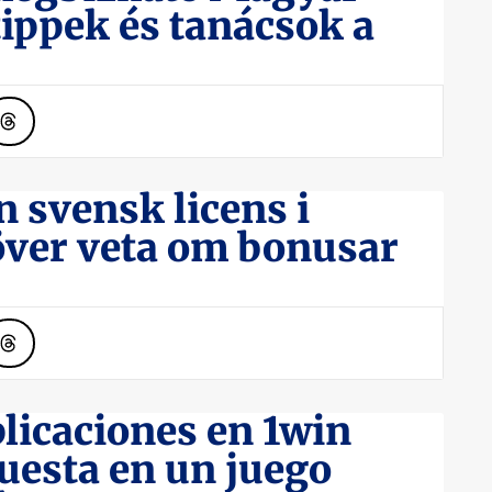
tippek és tanácsok a
n svensk licens i
över veta om bonusar
licaciones en 1win
uesta en un juego