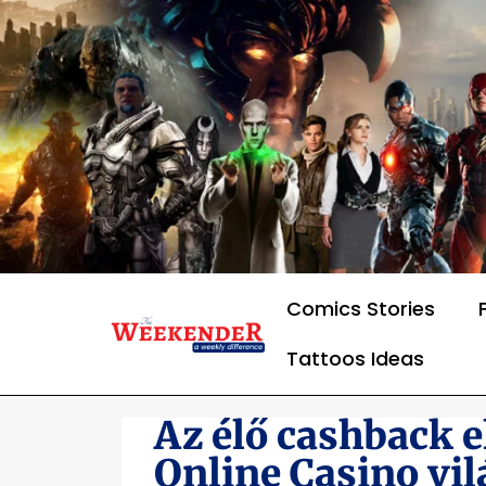
Comics Stories
Tattoos Ideas
Az élő cashback 
Online Casino vi