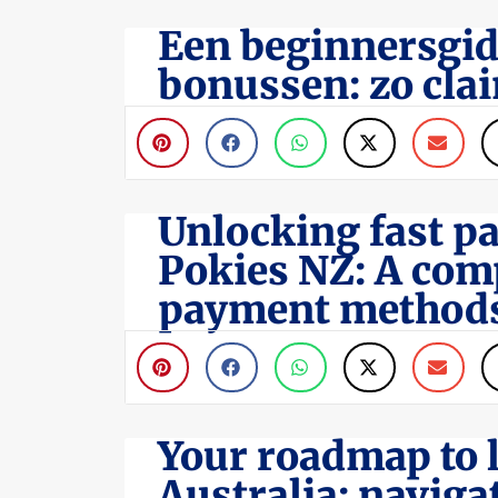
Een beginnersgid
bonussen: zo cla
Unlocking fast pa
Pokies NZ: A com
payment method
Your roadmap to l
Australia: navigat