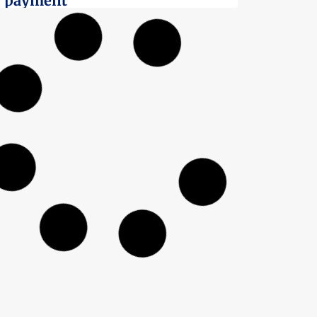
payment
Az élő cashback előnyei a
Magyar Online Casino
világában
Magyar Online Casino
élmények 2026: legjobb
játékok és bónuszok
Magyar Online Casino VIP
program: hogyan élvezheted
a prémium előnyöket
Een beginnersgids voor
casino bonussen: zo claim je
jouw voordelen
Unlocking fast payouts at
Online Pokies NZ: A