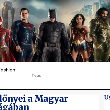
Fashion
előnyei a Magyar
U
lágában