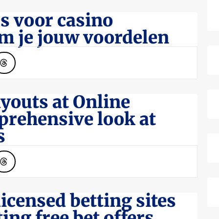
s voor casino
im je jouw voordelen
youts at Online
prehensive look at
s
icensed betting sites
ing free bet offers