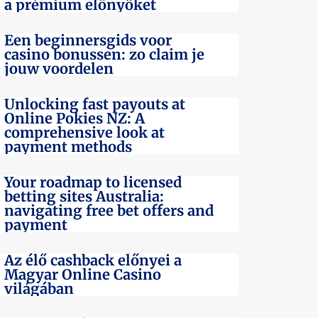
a prémium előnyöket
Een beginnersgids voor
casino bonussen: zo claim je
jouw voordelen
Unlocking fast payouts at
Online Pokies NZ: A
comprehensive look at
payment methods
Your roadmap to licensed
betting sites Australia:
navigating free bet offers and
payment
Az élő cashback előnyei a
Magyar Online Casino
világában