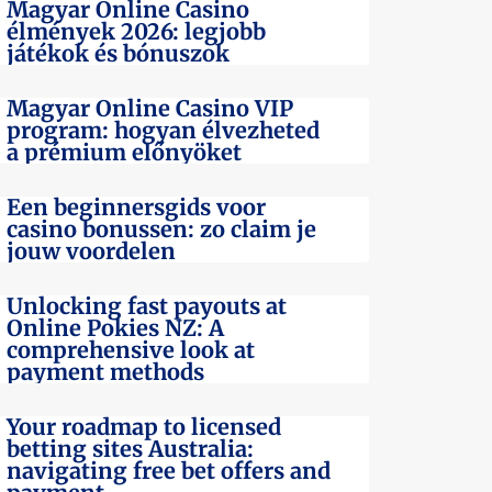
Magyar Online Casino
élmények 2026: legjobb
játékok és bónuszok
Magyar Online Casino VIP
program: hogyan élvezheted
a prémium előnyöket
Een beginnersgids voor
casino bonussen: zo claim je
jouw voordelen
Unlocking fast payouts at
Online Pokies NZ: A
comprehensive look at
payment methods
Your roadmap to licensed
betting sites Australia:
navigating free bet offers and