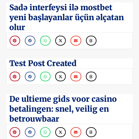
De ultieme gids voor casino
betalingen: snel, veilig en
betrouwbaar
Schweiz 2026: Beliebte
Casino-Spiele und die besten
Promotions für neue Spieler
Casas de Apostas Portugal
mobile: jogue a qualquer hora