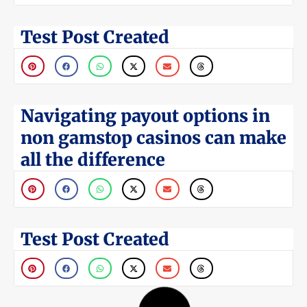
Test Post Created
Bästa betting utan svensk
licens i 2026: vad du behöver
veta om bonusar och
Navegar sin complicaciones en
1win convierte cada apuesta en
un juego sencillo y accesible