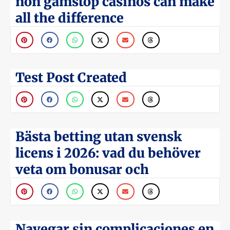
licens i 2026: vad du behöver
veta om bonusar och
Navegar sin complicaciones en
1win convierte cada apuesta en
un juego sencillo y accesible
Test Post Created