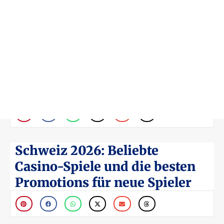
Schweiz 2026: Beliebte
Casino-Spiele und die besten
Promotions für neue Spieler
Casas de Apostas Portugal
mobile: jogue a qualquer hora
com as melhores promoções
de
Best Online Casino Canada
2026 features: why fast