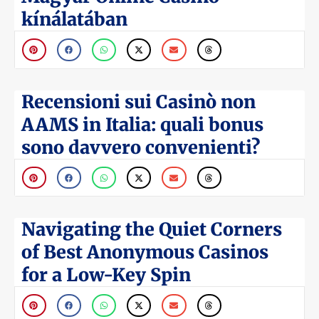
Navigating the Quiet Corners
of Best Anonymous Casinos
for a Low-Key Spin
Test Post Created
Navigating payout options in
non gamstop casinos can make
all the difference