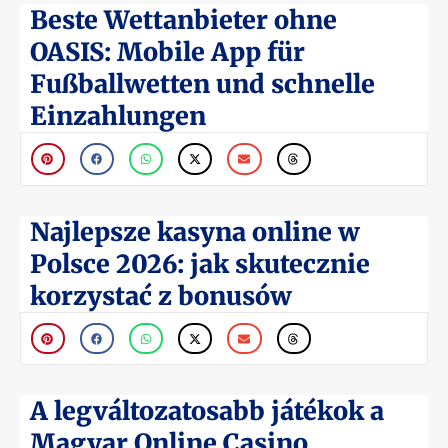
korzystać z bonusów
A legváltozatosabb játékok a
Magyar Online Casino
kínálatában
Recensioni sui Casinò non
AAMS in Italia: quali bonus
sono davvero convenienti?