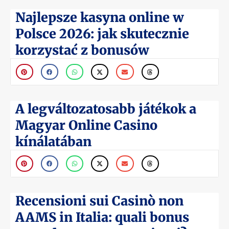
Recensioni sui Casinò non
AAMS in Italia: quali bonus
sono davvero convenienti?
Navigating the Quiet Corners
of Best Anonymous Casinos
for a Low-Key Spin