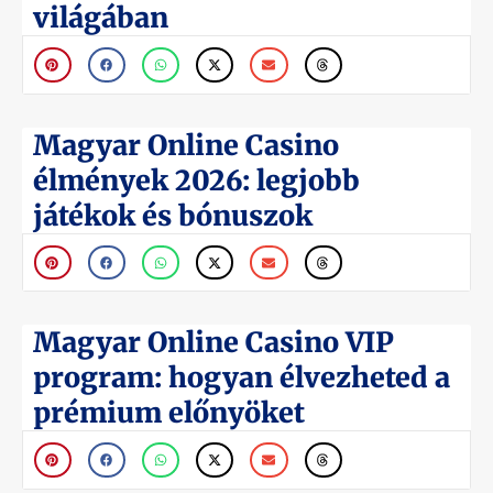
világában
Magyar Online Casino
élmények 2026: legjobb
játékok és bónuszok
Magyar Online Casino VIP
program: hogyan élvezheted a
prémium előnyöket