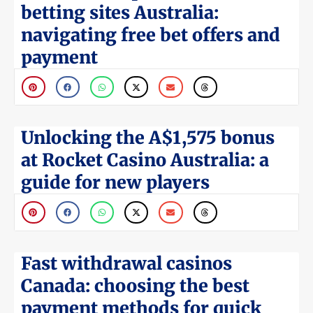
betting sites Australia:
navigating free bet offers and
payment
Unlocking the A$1,575 bonus
at Rocket Casino Australia: a
guide for new players
Fast withdrawal casinos
Canada: choosing the best
payment methods for quick