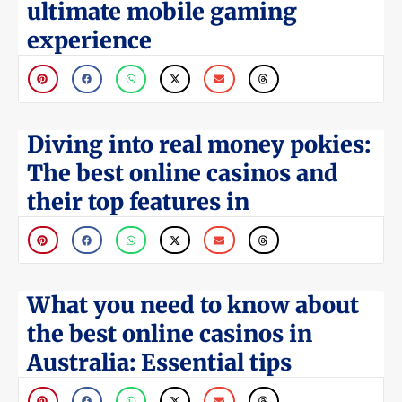
ultimate mobile gaming
experience
Diving into real money pokies:
The best online casinos and
their top features in
What you need to know about
the best online casinos in
Australia: Essential tips