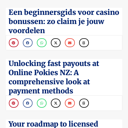
Een beginnersgids voor casino
bonussen: zo claim je jouw
voordelen
Unlocking fast payouts at
Online Pokies NZ: A
comprehensive look at
payment methods
Your roadmap to licensed