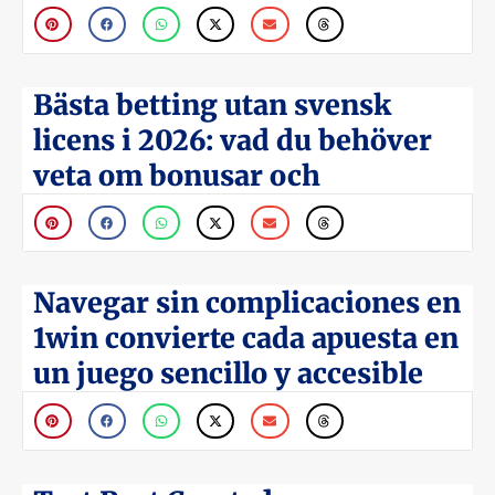
Navegar sin complicaciones en
1win convierte cada apuesta en
un juego sencillo y accesible
Test Post Created
Naviguer sans effort dans un
casino en ligne : simplicité et
clarté au rendez-vous