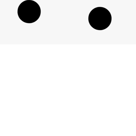
Magyar Online Casino
élmények 2026: legjobb
játékok és bónuszok
Magyar Online Casino VIP
program: hogyan élvezheted a
prémium előnyöket
Een beginnersgids voor casino
bonussen: zo claim je jouw
voordelen