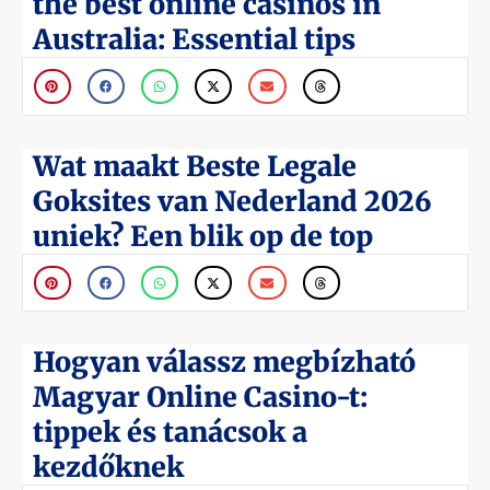
Hogyan válassz megbízható
Magyar Online Casino-t:
tippek és tanácsok a
kezdőknek
Bästa betting utan svensk
licens i 2026: vad du behöver
veta om bonusar och