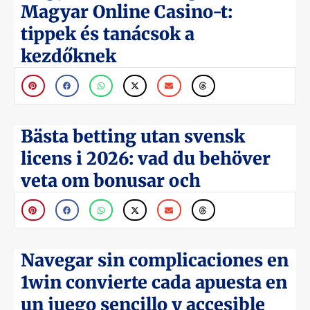
veta om bonusar och
Navegar sin complicaciones en
1win convierte cada apuesta en
un juego sencillo y accesible
Test Post Created
Naviguer sans effort dans un