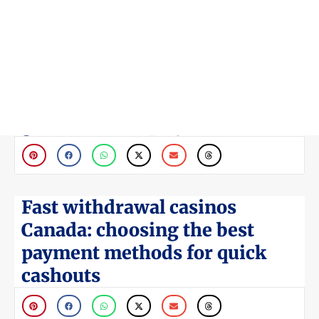
Fast withdrawal casinos
Canada: choosing the best
payment methods for quick
cashouts
Instant payouts made easy:
Fast Withdrawal Casino’s top
payment methods for UK
players