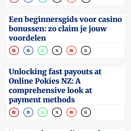
Een beginnersgids voor casino
bonussen: zo claim je jouw
voordelen
Unlocking fast payouts at
Online Pokies NZ: A
comprehensive look at
payment methods
Your roadmap to licensed