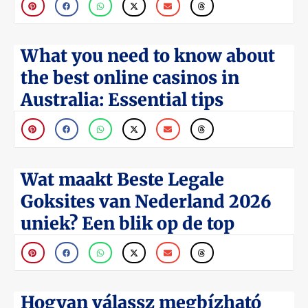
What you need to know about
the best online casinos in
Australia: Essential tips
Wat maakt Beste Legale
Goksites van Nederland 2026
uniek? Een blik op de top
Hogyan válassz megbízható