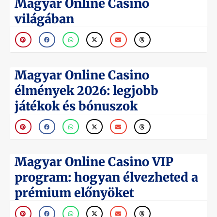
világában
Magyar Online Casino
élmények 2026: legjobb
játékok és bónuszok
Magyar Online Casino VIP
program: hogyan élvezheted a
prémium előnyöket