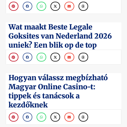
Wat maakt Beste Legale
Goksites van Nederland 2026
uniek? Een blik op de top
Hogyan válassz megbízható
Magyar Online Casino-t:
tippek és tanácsok a
kezdőknek