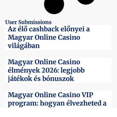
Magyar Online Casino VIP
program: hogyan élvezheted a
prémium előnyöket
Een beginnersgids voor casino
bonussen: zo claim je jouw
voordelen
Unlocking fast payouts at
Online Pokies NZ: A