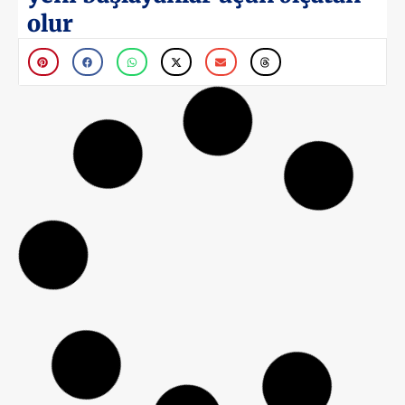
olur
Az élő cashback előnyei a
Magyar Online Casino
világában
Magyar Online Casino
élmények 2026: legjobb
játékok és bónuszok