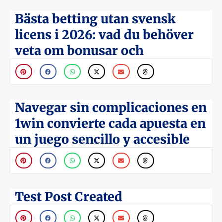
Bästa betting utan svensk
licens i 2026: vad du behöver
veta om bonusar och
Navegar sin complicaciones en
1win convierte cada apuesta en
un juego sencillo y accesible
Test Post Created