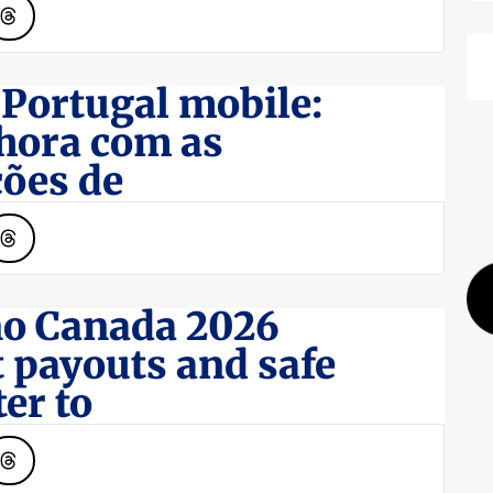
 Portugal mobile:
 hora com as
ões de
no Canada 2026
t payouts and safe
er to