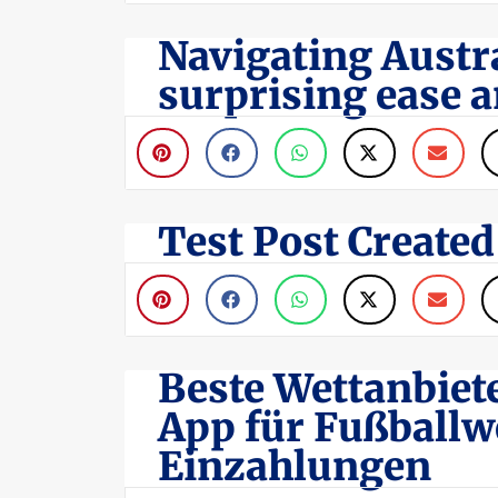
Navigating Austra
surprising ease a
Test Post Created
Beste Wettanbiet
App für Fußballw
Einzahlungen