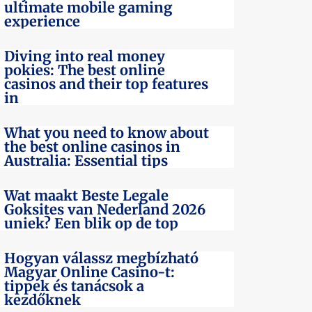
ultimate mobile gaming
experience
Diving into real money
pokies: The best online
casinos and their top features
in
What you need to know about
the best online casinos in
Australia: Essential tips
Wat maakt Beste Legale
Goksites van Nederland 2026
uniek? Een blik op de top
Hogyan válassz megbízható
Magyar Online Casino-t:
tippek és tanácsok a
kezdőknek