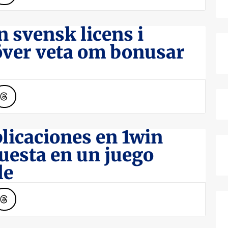
n svensk licens i
över veta om bonusar
licaciones en 1win
uesta en un juego
le