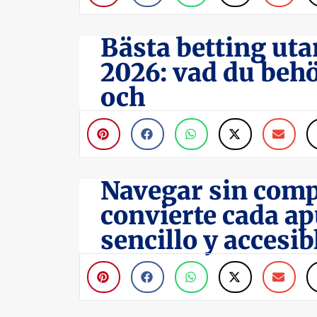
Bästa betting uta
2026: vad du beh
och
Navegar sin comp
convierte cada ap
sencillo y accesib