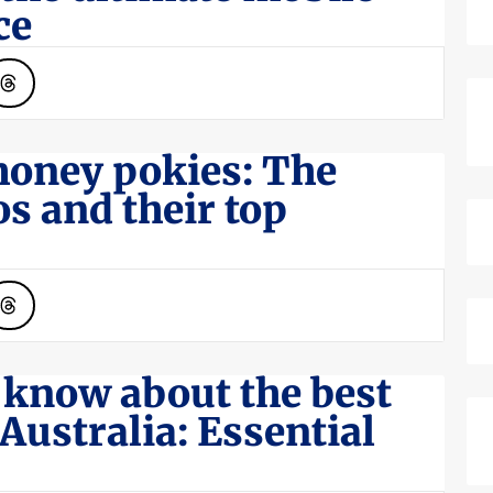
ce
 money pokies: The
os and their top
 know about the best
 Australia: Essential