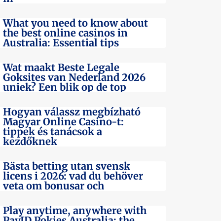
What you need to know about
the best online casinos in
Australia: Essential tips
Wat maakt Beste Legale
Goksites van Nederland 2026
uniek? Een blik op de top
Hogyan válassz megbízható
Magyar Online Casino-t:
tippek és tanácsok a
kezdőknek
Bästa betting utan svensk
licens i 2026: vad du behöver
veta om bonusar och
Play anytime, anywhere with
PayID Pokies Australia: the