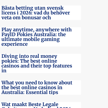
Bästa betting utan svensk
licens i 2026: vad du behöver
veta om bonusar och
Play anytime, anywhere with
PayID Pokies Australia: the
ultimate mobile gaming
experience
Diving into real money
pokies: The best online
casinos and their top features
in
What you need to know about
the best online casinos in
Australia: Essential tips
Wat maakt Beste Legale