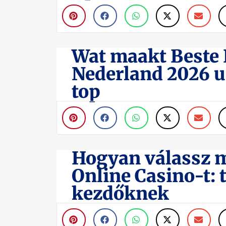
Wat maakt Beste 
Nederland 2026 u
top
Hogyan válassz 
Online Casino-t: 
kezdőknek