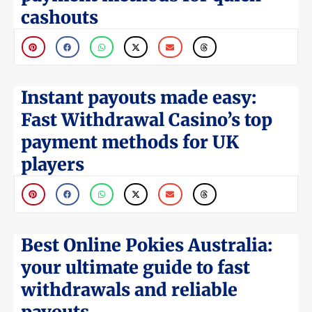
cashouts
Instant payouts made easy:
Fast Withdrawal Casino’s top
payment methods for UK
players
Best Online Pokies Australia:
your ultimate guide to fast
withdrawals and reliable
payouts