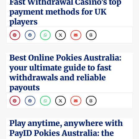
Fast Withdrawal Casino’s top
payment methods for UK
players
Best Online Pokies Australia:
your ultimate guide to fast
withdrawals and reliable
payouts
Play anytime, anywhere with
PayID Pokies Australia: the