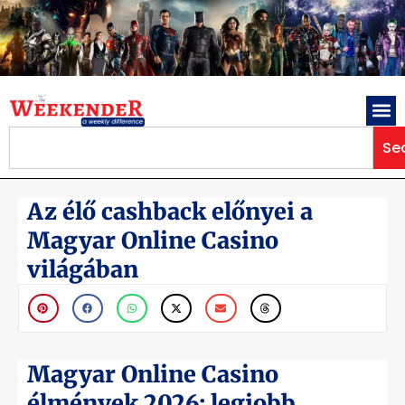
Se
Az élő cashback előnyei a
Magyar Online Casino
világában
Magyar Online Casino
élmények 2026: legjobb