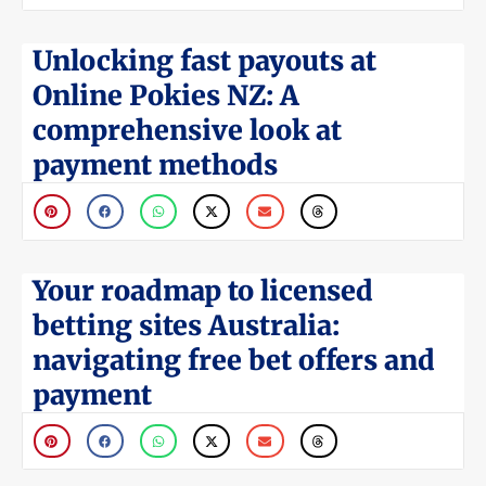
Unlocking fast payouts at
Online Pokies NZ: A
comprehensive look at
payment methods
Your roadmap to licensed
betting sites Australia:
navigating free bet offers and
payment