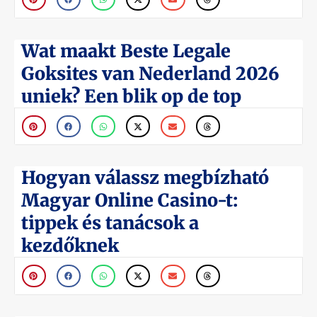
Wat maakt Beste Legale
Goksites van Nederland 2026
uniek? Een blik op de top
Hogyan válassz megbízható
Magyar Online Casino-t:
tippek és tanácsok a
kezdőknek