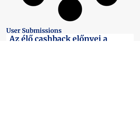
User Submissions
Az élő cashback előnyei a
Magyar Online Casino
világában
Magyar Online Casino
élmények 2026: legjobb
játékok és bónuszok
Magyar Online Casino VIP
program: hogyan élvezheted a
prémium előnyöket