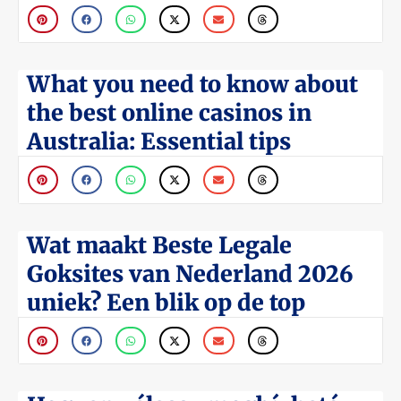
What you need to know about
the best online casinos in
Australia: Essential tips
Wat maakt Beste Legale
Goksites van Nederland 2026
uniek? Een blik op de top
Hogyan válassz megbízható