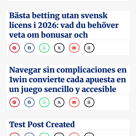
Bästa betting utan svensk
licens i 2026: vad du behöver
veta om bonusar och
Navegar sin complicaciones en
1win convierte cada apuesta en
un juego sencillo y accesible
Test Post Created