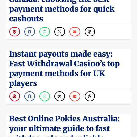
cashouts
Instant payouts made easy:
Fast Withdrawal Casino’s top
payment methods for UK
players
Best Online Pokies Australia:
your ultimate guide to fast
withdrawals and reliable
payouts