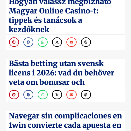
Magyar Online Casino-t:
tippek és tanácsok a
kezdőknek
Bästa betting utan svensk
licens i 2026: vad du behöver
veta om bonusar och
Navegar sin complicaciones en
1win convierte cada apuesta en
un juego sencillo y accesible