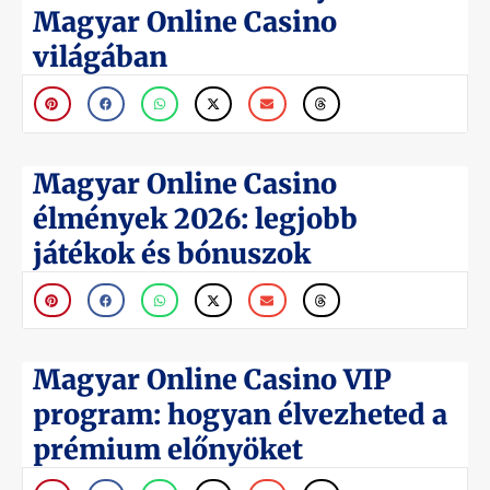
világában
Magyar Online Casino
élmények 2026: legjobb
játékok és bónuszok
Magyar Online Casino VIP
program: hogyan élvezheted a
prémium előnyöket