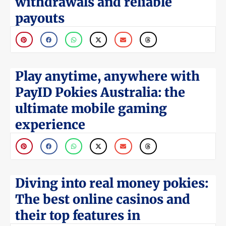
Play anytime, anywhere with
PayID Pokies Australia: the
ultimate mobile gaming
experience
Diving into real money pokies:
The best online casinos and
their top features in