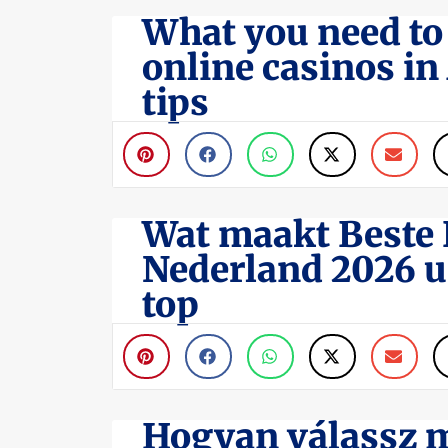
What you need to
online casinos in
tips
Wat maakt Beste 
Nederland 2026 u
top
Hogyan válassz 