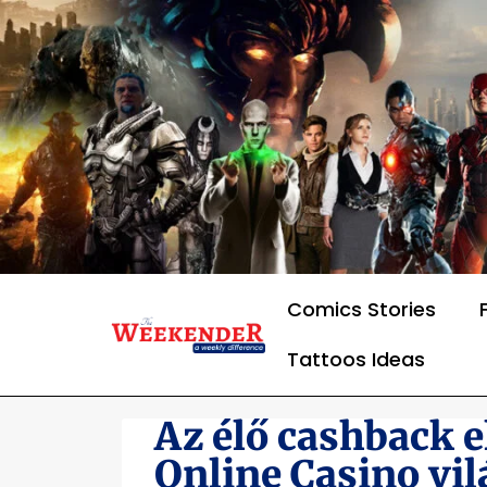
Comics Stories
Tattoos Ideas
Az élő cashback 
Online Casino vi