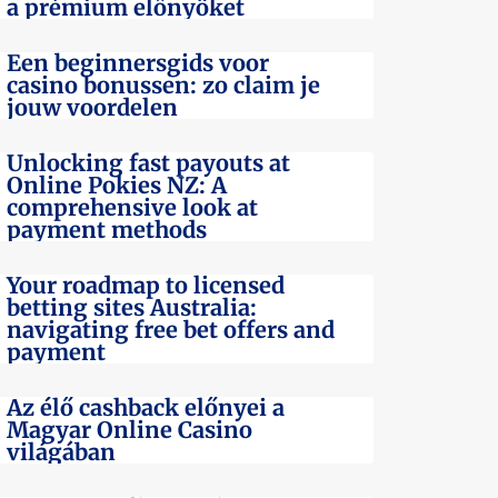
a prémium előnyöket
Een beginnersgids voor
casino bonussen: zo claim je
jouw voordelen
Unlocking fast payouts at
Online Pokies NZ: A
comprehensive look at
payment methods
Your roadmap to licensed
betting sites Australia:
navigating free bet offers and
payment
Az élő cashback előnyei a
Magyar Online Casino
világában