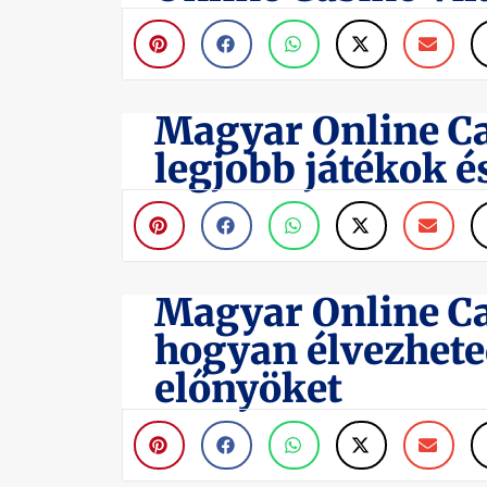
Magyar Online C
legjobb játékok 
Magyar Online C
hogyan élvezhet
előnyöket