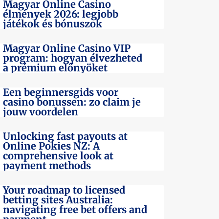
Magyar Online Casino
élmények 2026: legjobb
játékok és bónuszok
Magyar Online Casino VIP
program: hogyan élvezheted
a prémium előnyöket
Een beginnersgids voor
casino bonussen: zo claim je
jouw voordelen
Unlocking fast payouts at
Online Pokies NZ: A
comprehensive look at
payment methods
Your roadmap to licensed
betting sites Australia:
navigating free bet offers and