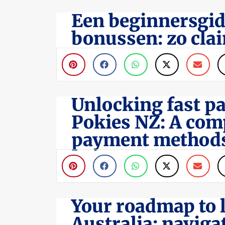
Een beginnersgid
bonussen: zo cla
Unlocking fast pa
Pokies NZ: A com
payment method
Your roadmap to l
Australia: navigat