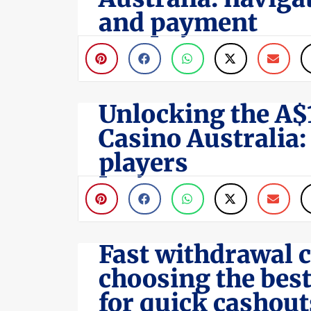
and payment
Unlocking the A$
Casino Australia:
players
Fast withdrawal 
choosing the be
for quick cashout