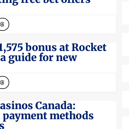
1,575 bonus at Rocket
 a guide for new
casinos Canada:
st payment methods
s