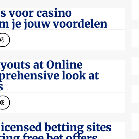
s voor casino
im je jouw voordelen
youts at Online
prehensive look at
s
icensed betting sites
ing free bet offers