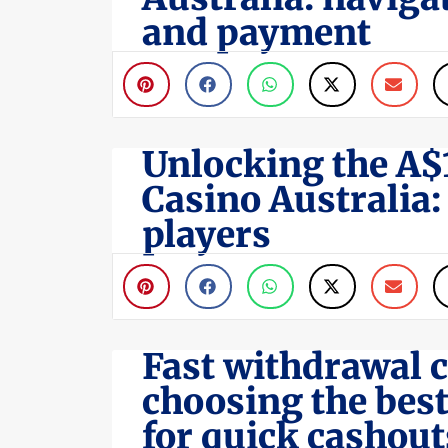
and payment
Unlocking the A$
Casino Australia:
players
Fast withdrawal 
choosing the be
for quick cashout