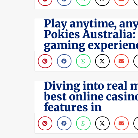
Play anytime, an
Pokies Australia:
gaming experien
Diving into real
best online casin
features in