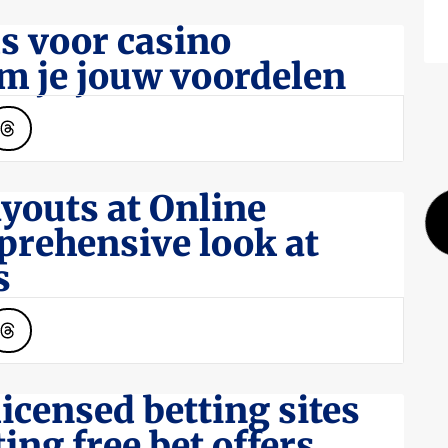
s voor casino
im je jouw voordelen
youts at Online
prehensive look at
s
icensed betting sites
ing free bet offers