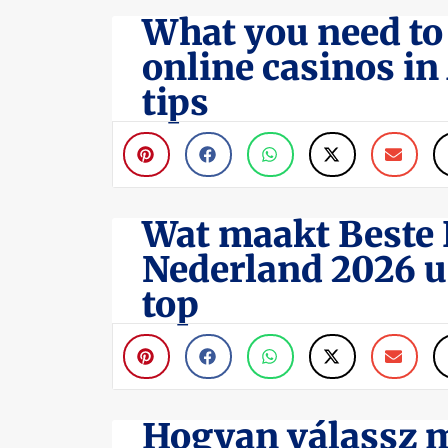
What you need to
online casinos in
tips
Wat maakt Beste 
Nederland 2026 u
top
Hogyan válassz 