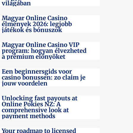
világában
Magyar Online Casino
élmények 2026: legjobb
játékok és bónuszok
Magyar Online Casino VIP
program: hogyan élvezheted
a prémium előnyöket
Een beginnersgids voor
casino bonussen: zo claim je
jouw voordelen
Unlocking fast payouts at
Online Pokies NZ: A
comprehensive look at
payment methods
Your roadmap to licensed