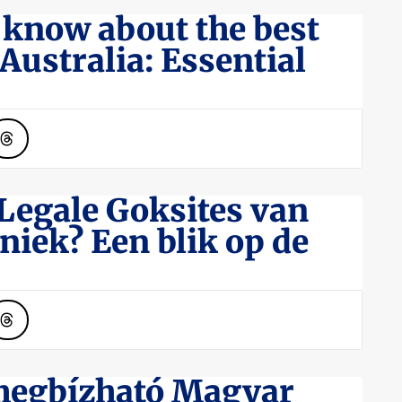
 know about the best
 Australia: Essential
Legale Goksites van
niek? Een blik op de
megbízható Magyar