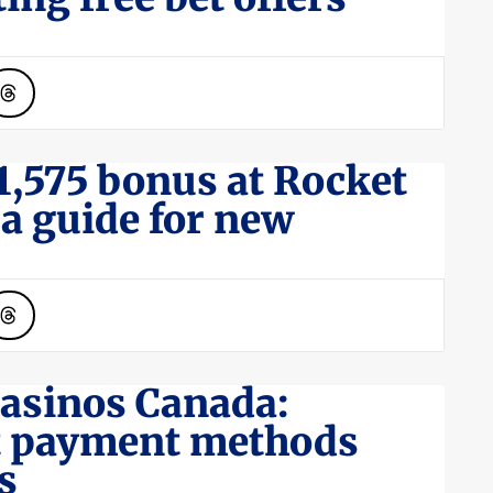
1,575 bonus at Rocket
 a guide for new
casinos Canada:
st payment methods
s