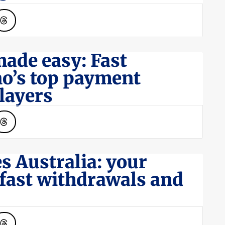
made easy: Fast
o’s top payment
layers
s Australia: your
 fast withdrawals and