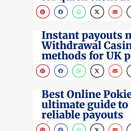
Instant payouts 
Withdrawal Casin
methods for UK p
Best Online Pokie
ultimate guide to
reliable payouts