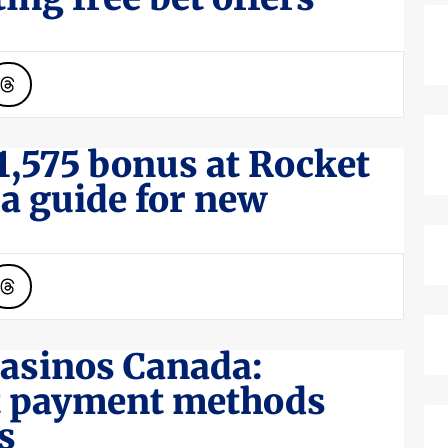
1,575 bonus at Rocket
 a guide for new
casinos Canada:
st payment methods
s