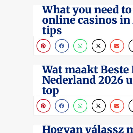
What you need to
online casinos in
tips
Wat maakt Beste 
Nederland 2026 u
top
Hogyan válassz 