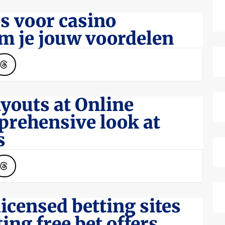
s voor casino
im je jouw voordelen
youts at Online
prehensive look at
s
icensed betting sites
ing free bet offers