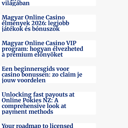
világában
Magyar Online Casino
élmények 2026: legjobb
játékok és bónuszok
Magyar Online Casino VIP
program: hogyan élvezheted
a prémium előnyöket
Een beginnersgids voor
casino bonussen: zo claim je
jouw voordelen
Unlocking fast payouts at
Online Pokies NZ: A
comprehensive look at
payment methods
Your roadmap to licensed