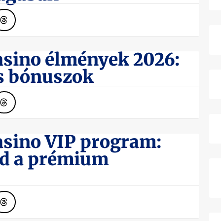
asino élmények 2026:
és bónuszok
asino VIP program:
ed a prémium