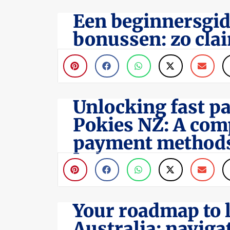
Een beginnersgid
bonussen: zo cla
Unlocking fast pa
Pokies NZ: A com
payment method
Your roadmap to l
Australia: navigat