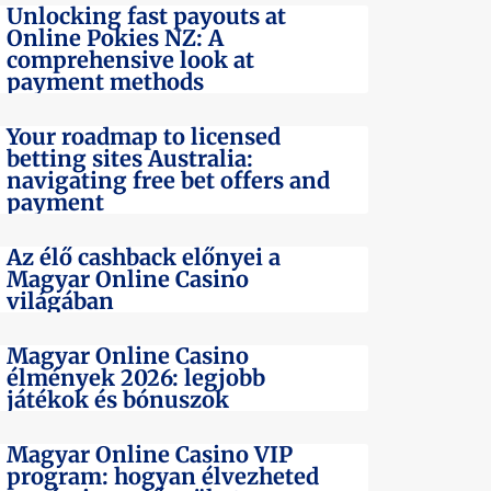
Unlocking fast payouts at
Online Pokies NZ: A
comprehensive look at
payment methods
Your roadmap to licensed
betting sites Australia:
navigating free bet offers and
payment
Az élő cashback előnyei a
Magyar Online Casino
világában
Magyar Online Casino
élmények 2026: legjobb
játékok és bónuszok
Magyar Online Casino VIP
program: hogyan élvezheted