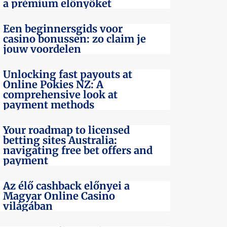
a prémium előnyöket
Een beginnersgids voor
casino bonussen: zo claim je
jouw voordelen
Unlocking fast payouts at
Online Pokies NZ: A
comprehensive look at
payment methods
Your roadmap to licensed
betting sites Australia:
navigating free bet offers and
payment
Az élő cashback előnyei a
Magyar Online Casino
világában