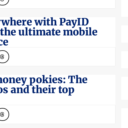
ywhere with PayID
 the ultimate mobile
ce
 money pokies: The
os and their top