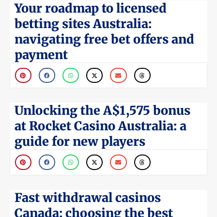
betting sites Australia:
navigating free bet offers and
payment
Unlocking the A$1,575 bonus
at Rocket Casino Australia: a
guide for new players
Fast withdrawal casinos
Canada: choosing the best
payment methods for quick