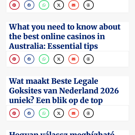
What you need to know about
the best online casinos in
Australia: Essential tips
Wat maakt Beste Legale
Goksites van Nederland 2026
uniek? Een blik op de top
Hogyan válassz megbízható