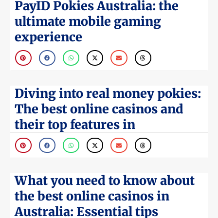
ultimate mobile gaming
experience
Diving into real money pokies:
The best online casinos and
their top features in
What you need to know about
the best online casinos in
Australia: Essential tips