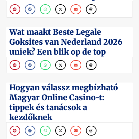
Wat maakt Beste Legale
Goksites van Nederland 2026
uniek? Een blik op de top
Hogyan válassz megbízható
Magyar Online Casino-t:
tippek és tanácsok a
kezdőknek