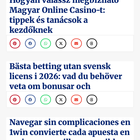
Magyar Online Casino-t:
tippek és tanácsok a
kezdőknek
Bästa betting utan svensk
licens i 2026: vad du behöver
veta om bonusar och
Navegar sin complicaciones en
1win convierte cada apuesta en
un juego sencillo y accesible