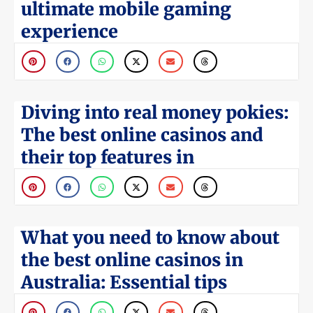
Diving into real money pokies:
The best online casinos and
their top features in
What you need to know about
the best online casinos in
Australia: Essential tips