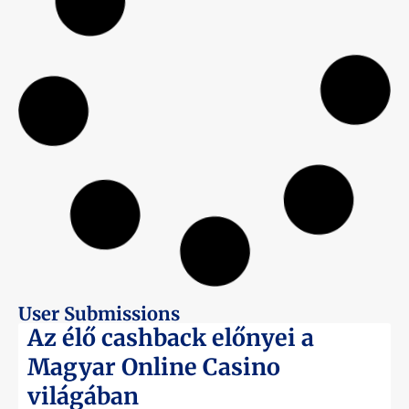
Magyar Online Casino
élmények 2026: legjobb
játékok és bónuszok
Magyar Online Casino VIP
program: hogyan élvezheted a
prémium előnyöket
Een beginnersgids voor casino