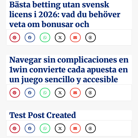
veta om bonusar och
Navegar sin complicaciones en
1win convierte cada apuesta en
un juego sencillo y accesible
Test Post Created
Migliori Siti Slot Online: la