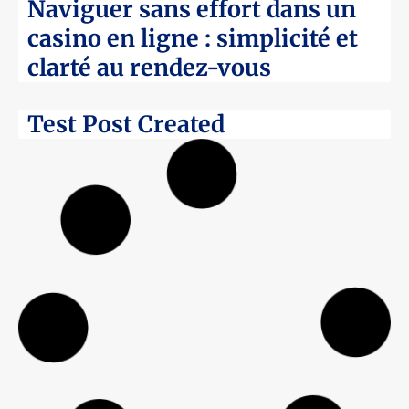
Naviguer sans effort dans un
casino en ligne : simplicité et
clarté au rendez-vous
Test Post Created