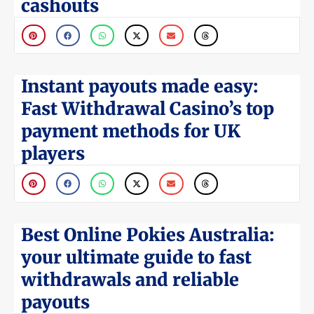
cashouts
Instant payouts made easy:
Fast Withdrawal Casino’s top
payment methods for UK
players
Best Online Pokies Australia:
your ultimate guide to fast
withdrawals and reliable
payouts