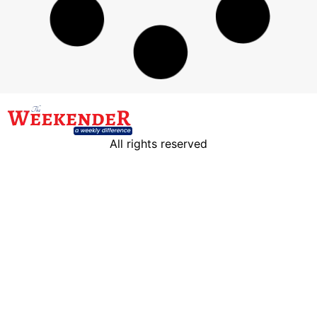
All rights reserved