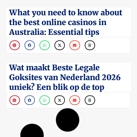
What you need to know about
the best online casinos in
Australia: Essential tips
Wat maakt Beste Legale
Goksites van Nederland 2026
uniek? Een blik op de top