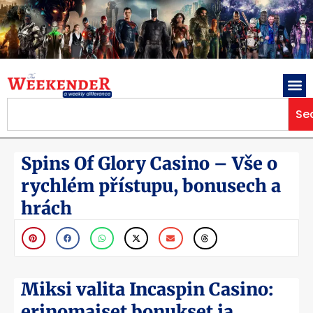
Se
Spins Of Glory Casino – Vše o
rychlém přístupu, bonusech a
hrách
Miksi valita Incaspin Casino:
erinomaiset bonukset ja