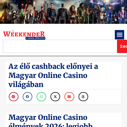
Se
Az élő cashback előnyei a
Magyar Online Casino
világában
Magyar Online Casino
élmények 2026: legjobb