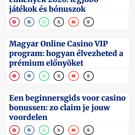
játékok és bónuszok
Magyar Online Casino VIP
program: hogyan élvezheted a
prémium előnyöket
Een beginnersgids voor casino
bonussen: zo claim je jouw
voordelen