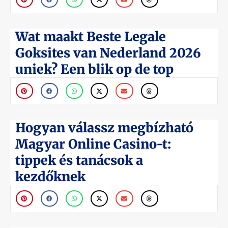
Wat maakt Beste Legale
Goksites van Nederland 2026
uniek? Een blik op de top
Hogyan válassz megbízható
Magyar Online Casino-t:
tippek és tanácsok a
kezdőknek