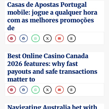
Casas de Apostas Portugal
mobile: jogue a qualquer hora
com as melhores promoções
de
Best Online Casino Canada
2026 features: why fast
payouts and safe transactions
matter to
Navigating Australia bet with