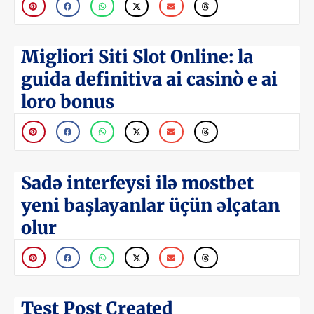
Migliori Siti Slot Online: la
guida definitiva ai casinò e ai
loro bonus
Sadə interfeysi ilə mostbet
yeni başlayanlar üçün əlçatan
olur
Test Post Created