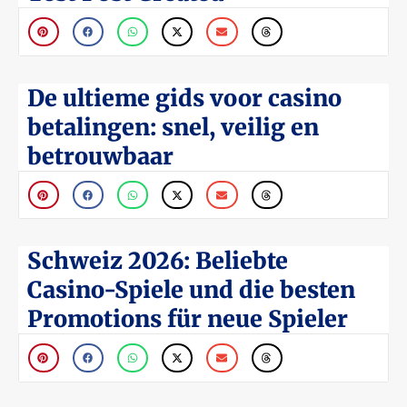
De ultieme gids voor casino
betalingen: snel, veilig en
betrouwbaar
Schweiz 2026: Beliebte
Casino-Spiele und die besten
Promotions für neue Spieler