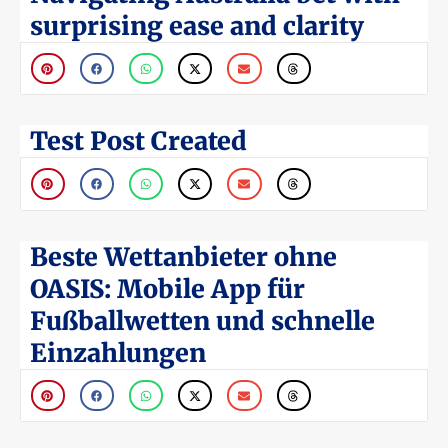
surprising ease and clarity
Test Post Created
Beste Wettanbieter ohne
OASIS: Mobile App für
Fußballwetten und schnelle
Einzahlungen