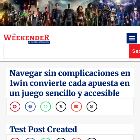
Se
Navegar sin complicaciones en
1win convierte cada apuesta en
un juego sencillo y accesible
Test Post Created