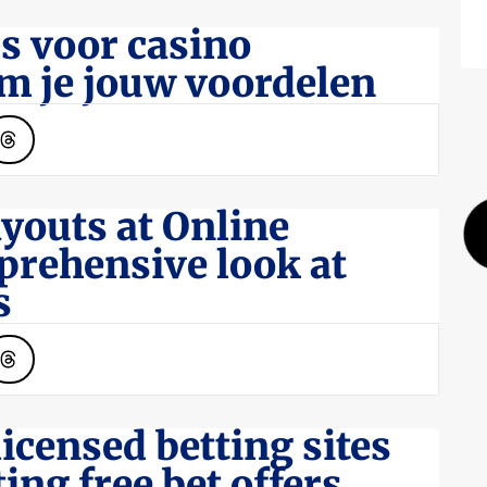
s voor casino
im je jouw voordelen
youts at Online
prehensive look at
s
icensed betting sites
ing free bet offers