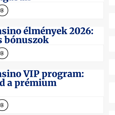
asino élmények 2026:
és bónuszok
asino VIP program:
ed a prémium