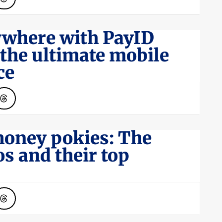
ywhere with PayID
 the ultimate mobile
ce
 money pokies: The
os and their top