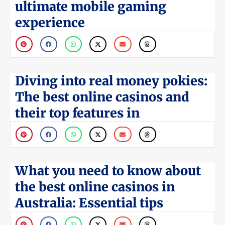
Magyar Online Casino VIP
program: hogyan élvezheted a
prémium előnyöket
Een beginnersgids voor casino
bonussen: zo claim je jouw
voordelen
Unlocking fast payouts at
Online Pokies NZ: A
comprehensive look at