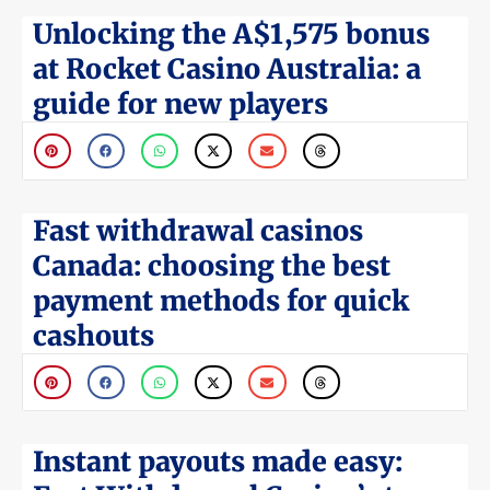
Test Post Created
Migliori Siti Slot Online: la
guida definitiva ai casinò e ai
loro bonus
Sadə interfeysi ilə mostbet
yeni başlayanlar üçün əlçatan
olur