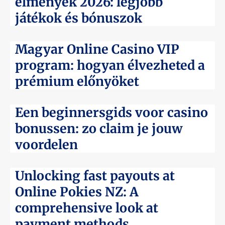
Sadə interfeysi ilə mostbet
yeni başlayanlar üçün əlçatan
olur