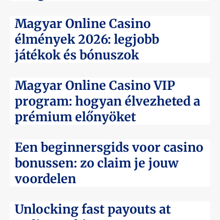
Hogyan válassz megbízható
Magyar Online Casino-t:
tippek és tanácsok a
kezdőknek
Bästa betting utan svensk
licens i 2026: vad du behöver
veta om bonusar och