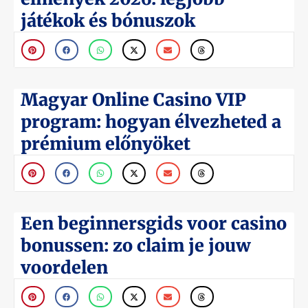
What you need to know about
the best online casinos in
Australia: Essential tips
Wat maakt Beste Legale
Goksites van Nederland 2026
uniek? Een blik op de top
Hogyan válassz megbízható
Magyar Online Casino-t: