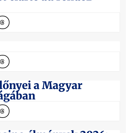
előnyei a Magyar
lágában