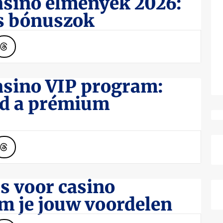
asino élmények 2026:
és bónuszok
asino VIP program:
ed a prémium
s voor casino
im je jouw voordelen