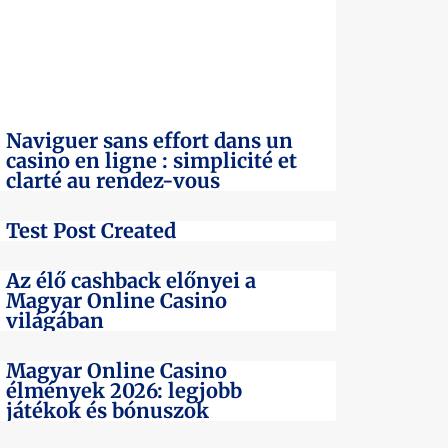
Naviguer sans effort dans un
casino en ligne : simplicité et
clarté au rendez-vous
Test Post Created
Az élő cashback előnyei a
Magyar Online Casino
világában
Magyar Online Casino
élmények 2026: legjobb
játékok és bónuszok