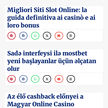
payouts
Play anytime, anywhere with
PayID Pokies Australia: the
ultimate mobile gaming
experience
Diving into real money pokies:
The best online casinos and
their top features in