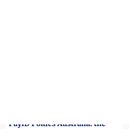
Magyar Online Casino
világában
Magyar Online Casino
élmények 2026: legjobb
játékok és bónuszok
Magyar Online Casino VIP
program: hogyan élvezheted a
prémium előnyöket