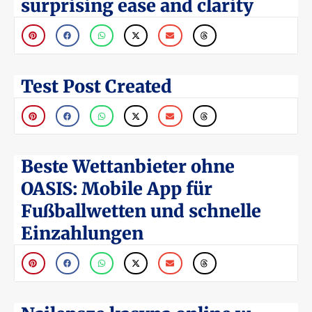
Test Post Created
Beste Wettanbieter ohne
OASIS: Mobile App für
Fußballwetten und schnelle
Einzahlungen
Najlepsze kasyna online w