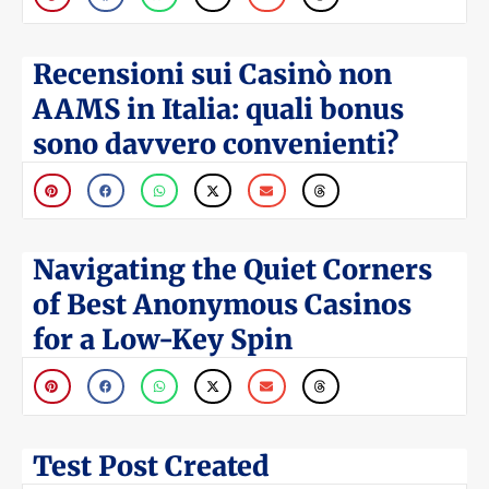
Recensioni sui Casinò non
AAMS in Italia: quali bonus
sono davvero convenienti?
Navigating the Quiet Corners
of Best Anonymous Casinos
for a Low-Key Spin
Test Post Created