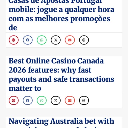
mobile: jogue a qualquer hora
com as melhores promoções
de
Best Online Casino Canada
2026 features: why fast
payouts and safe transactions
matter to
Navigating Australia bet with
surprising ease and clarity