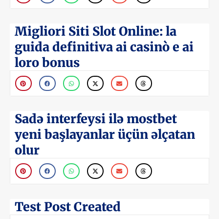
Migliori Siti Slot Online: la
guida definitiva ai casinò e ai
loro bonus
Sadə interfeysi ilə mostbet
yeni başlayanlar üçün əlçatan
olur
Test Post Created