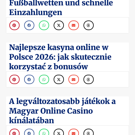
Einzahlungen
Najlepsze kasyna online w
Polsce 2026: jak skutecznie
korzystać z bonusów
A legváltozatosabb játékok a
Magyar Online Casino
kínálatában