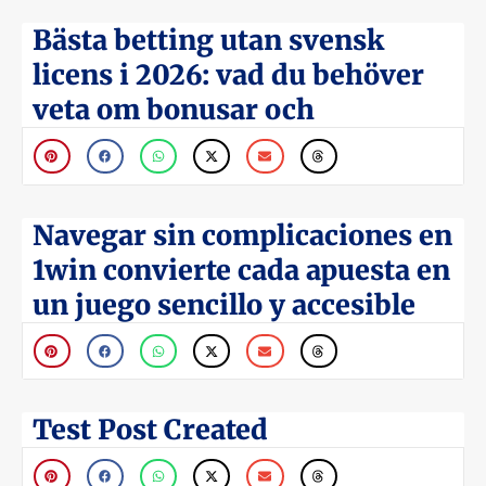
Bästa betting utan svensk
licens i 2026: vad du behöver
veta om bonusar och
Navegar sin complicaciones en
1win convierte cada apuesta en
un juego sencillo y accesible
Test Post Created