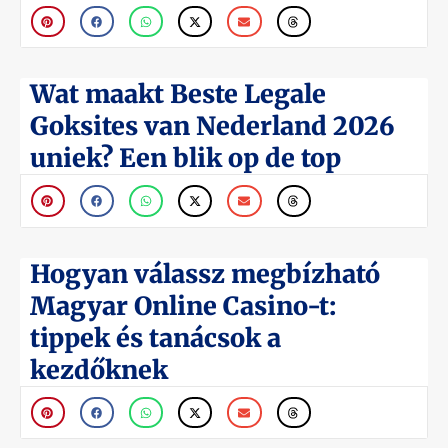
Wat maakt Beste Legale
Goksites van Nederland 2026
uniek? Een blik op de top
Hogyan válassz megbízható
Magyar Online Casino-t:
tippek és tanácsok a
kezdőknek