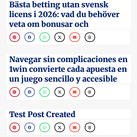
Bästa betting utan svensk
licens i 2026: vad du behöver
veta om bonusar och
Navegar sin complicaciones en
1win convierte cada apuesta en
un juego sencillo y accesible
Test Post Created