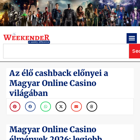
Se
Az élő cashback előnyei a
Magyar Online Casino
világában
Magyar Online Casino
élmények 2026: legjobb