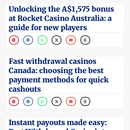
Unlocking the A$1,575 bonus
at Rocket Casino Australia: a
guide for new players
Fast withdrawal casinos
Canada: choosing the best
payment methods for quick
cashouts
Instant payouts made easy: