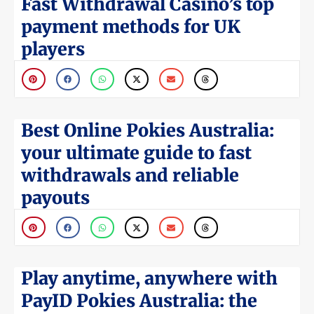
Fast Withdrawal Casino’s top
payment methods for UK
players
Best Online Pokies Australia:
your ultimate guide to fast
withdrawals and reliable
payouts
Play anytime, anywhere with
PayID Pokies Australia: the