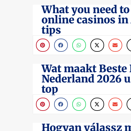
What you need to
online casinos in
tips
Wat maakt Beste 
Nederland 2026 u
top
Hogyan válassz 