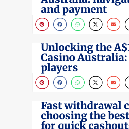
and payment
Unlocking the A$
Casino Australia:
players
Fast withdrawal 
choosing the be
for quick cashout