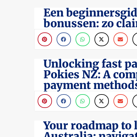
Een beginnersgid
bonussen: zo cla
Unlocking fast pa
Pokies NZ: A com
payment method
Your roadmap to l
Australia: navigat