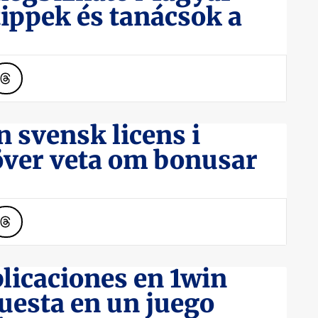
tippek és tanácsok a
n svensk licens i
över veta om bonusar
licaciones en 1win
uesta en un juego