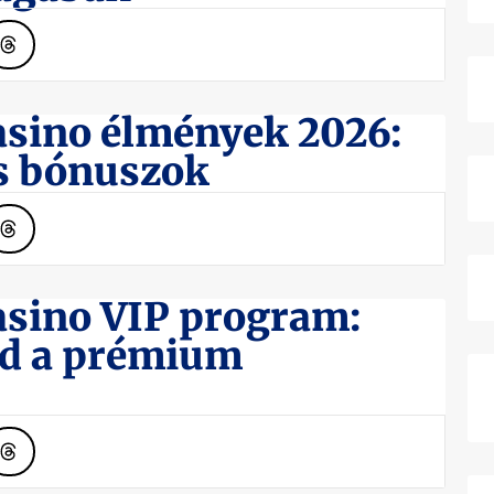
asino élmények 2026:
és bónuszok
asino VIP program:
ed a prémium