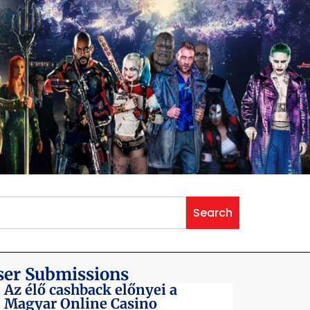
Search
ser Submissions
Az élő cashback előnyei a
Magyar Online Casino