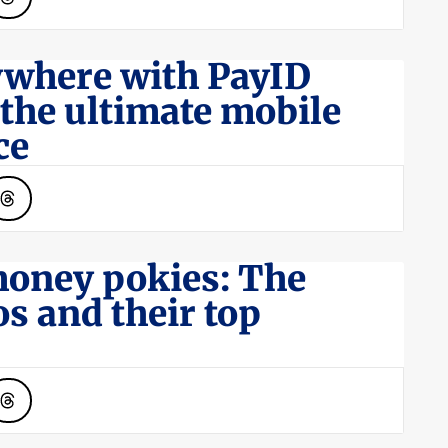
ywhere with PayID
 the ultimate mobile
ce
 money pokies: The
os and their top