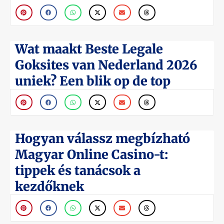
Wat maakt Beste Legale
Goksites van Nederland 2026
uniek? Een blik op de top
Hogyan válassz megbízható
Magyar Online Casino-t:
tippek és tanácsok a
kezdőknek