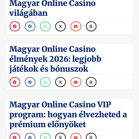
világában
Magyar Online Casino
élmények 2026: legjobb
játékok és bónuszok
Magyar Online Casino VIP
program: hogyan élvezheted a
prémium előnyöket