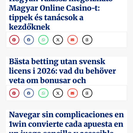
Magyar Online Casino-t:
tippek és tanácsok a
kezdőknek
Bästa betting utan svensk
licens i 2026: vad du behöver
veta om bonusar och
Navegar sin complicaciones en
1win convierte cada apuesta en
un juego sencillo y accesible