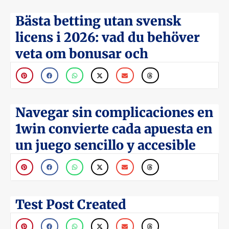
Bästa betting utan svensk
licens i 2026: vad du behöver
veta om bonusar och
Navegar sin complicaciones en
1win convierte cada apuesta en
un juego sencillo y accesible
Test Post Created