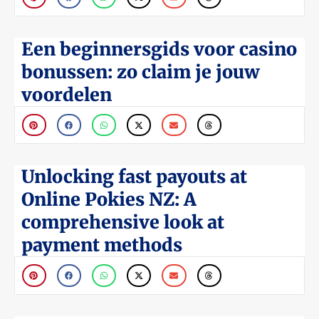
Een beginnersgids voor casino
bonussen: zo claim je jouw
voordelen
Unlocking fast payouts at
Online Pokies NZ: A
comprehensive look at
payment methods
Your roadmap to licensed