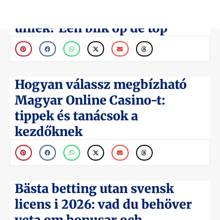
Hogyan válassz megbízható
Magyar Online Casino-t:
tippek és tanácsok a
kezdőknek
Bästa betting utan svensk
licens i 2026: vad du behöver
veta om bonusar och