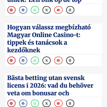
Hogyan válassz megbízható
Magyar Online Casino-t:
tippek és tanácsok a
kezdőknek
Bästa betting utan svensk
licens i 2026: vad du behöver
veta om bonusar och
Navegar sin complicaciones en