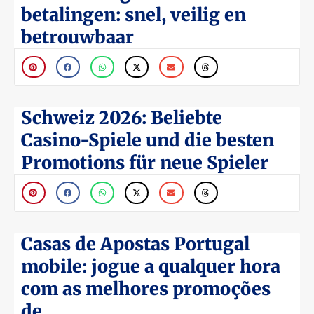
Schweiz 2026: Beliebte
Casino-Spiele und die besten
Promotions für neue Spieler
Casas de Apostas Portugal
mobile: jogue a qualquer hora
com as melhores promoções
de