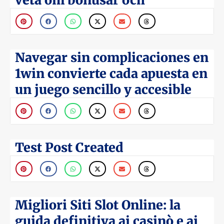
Navegar sin complicaciones en
1win convierte cada apuesta en
un juego sencillo y accesible
Test Post Created
Migliori Siti Slot Online: la
guida definitiva ai casinò e ai
loro bonus