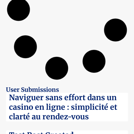
User Submissions
Naviguer sans effort dans un
casino en ligne : simplicité et
clarté au rendez-vous