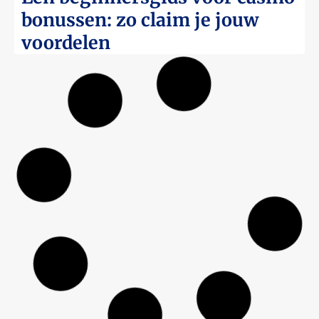
bonussen: zo claim je jouw
voordelen