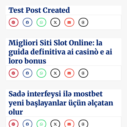
Migliori Siti Slot Online: la
guida definitiva ai casinò e ai
loro bonus
Sadə interfeysi ilə mostbet
yeni başlayanlar üçün əlçatan
olur
Test Post Created