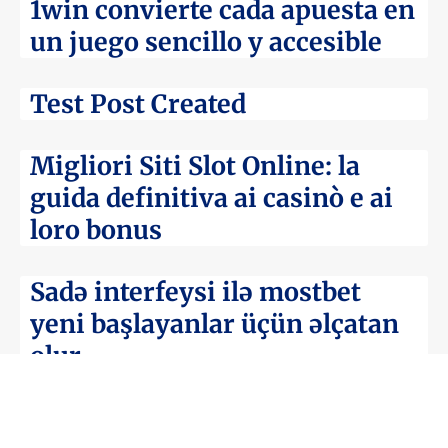
Beste Wettanbieter ohne
OASIS: Mobile App für
Fußballwetten und schnelle
Einzahlungen
Najlepsze kasyna online w
Polsce 2026: jak skutecznie
korzystać z bonusów
A legváltozatosabb játékok a