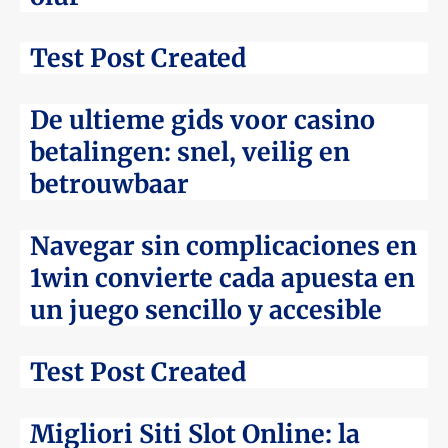
Schweiz 2026: Beliebte
Casino-Spiele und die besten
Promotions für neue Spieler
Casas de Apostas Portugal
mobile: jogue a qualquer hora
com as melhores promoções
de