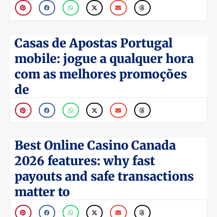
Casas de Apostas Portugal
mobile: jogue a qualquer hora
com as melhores promoções
de
Best Online Casino Canada
2026 features: why fast
payouts and safe transactions
matter to
Navigating Australia bet with