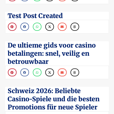
De ultieme gids voor casino
betalingen: snel, veilig en
betrouwbaar
Schweiz 2026: Beliebte
Casino-Spiele und die besten
Promotions für neue Spieler