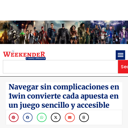
Se
Navegar sin complicaciones en
1win convierte cada apuesta en
un juego sencillo y accesible
Test Post Created