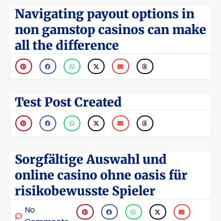
all the difference
Test Post Created
Sorgfältige Auswahl und
online casino ohne oasis für
risikobewusste Spieler
No
Comments