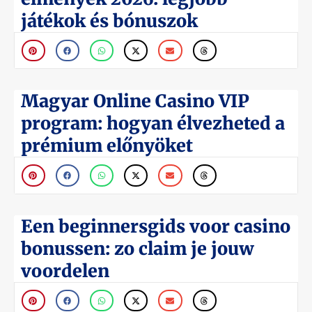
játékok és bónuszok
Magyar Online Casino VIP
program: hogyan élvezheted a
prémium előnyöket
Een beginnersgids voor casino
bonussen: zo claim je jouw
voordelen