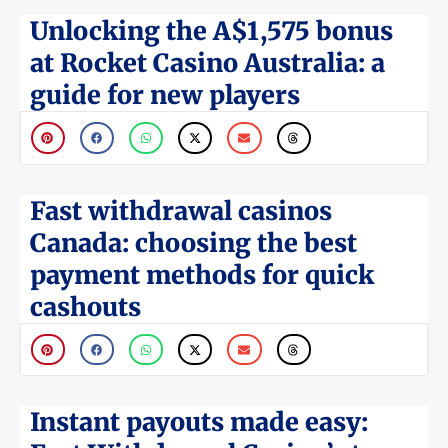
Unlocking the A$1,575 bonus
at Rocket Casino Australia: a
guide for new players
Fast withdrawal casinos
Canada: choosing the best
payment methods for quick
cashouts
Instant payouts made easy: