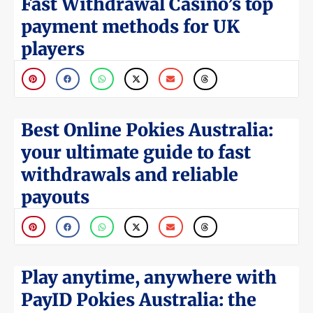
Fast Withdrawal Casino’s top
payment methods for UK
players
Best Online Pokies Australia:
your ultimate guide to fast
withdrawals and reliable
payouts
Play anytime, anywhere with
PayID Pokies Australia: the