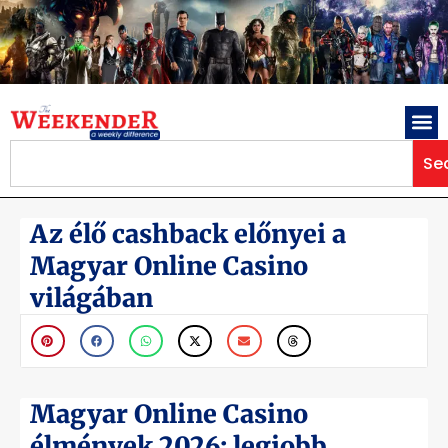
Se
Az élő cashback előnyei a
Magyar Online Casino
világában
Magyar Online Casino
élmények 2026: legjobb