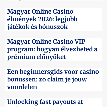
Magyar Online Casino
élmények 2026: legjobb
játékok és bónuszok
Magyar Online Casino VIP
program: hogyan élvezheted a
prémium előnyöket
Een beginnersgids voor casino
bonussen: zo claim je jouw
voordelen
Unlocking fast payouts at