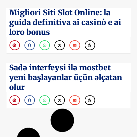
Migliori Siti Slot Online: la
guida definitiva ai casinò e ai
loro bonus
Sadə interfeysi ilə mostbet
yeni başlayanlar üçün əlçatan
olur