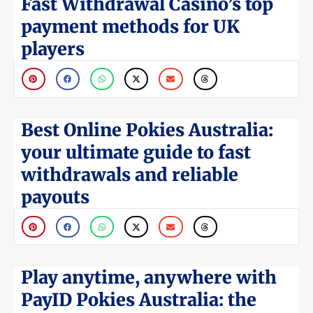
Fast Withdrawal Casino’s top
payment methods for UK
players
Best Online Pokies Australia:
your ultimate guide to fast
withdrawals and reliable
payouts
Play anytime, anywhere with
PayID Pokies Australia: the