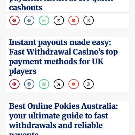
cashouts
Instant payouts made easy:
Fast Withdrawal Casino’s top
payment methods for UK
players
Best Online Pokies Australia:
your ultimate guide to fast
withdrawals and reliable
payouts