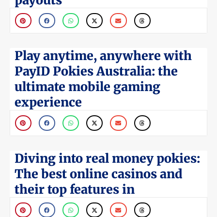
Play anytime, anywhere with
PayID Pokies Australia: the
ultimate mobile gaming
experience
Diving into real money pokies:
The best online casinos and
their top features in