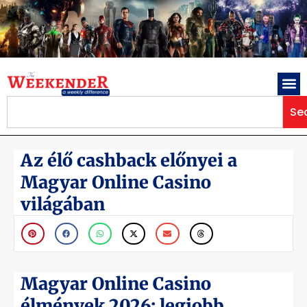
Se
Az élő cashback előnyei a
Magyar Online Casino
világában
Magyar Online Casino
élmények 2026: legjobb