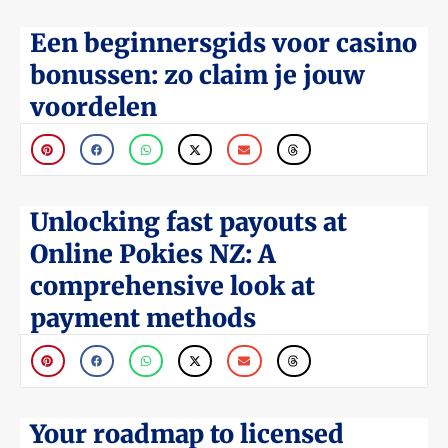
Een beginnersgids voor casino
bonussen: zo claim je jouw
voordelen
Unlocking fast payouts at
Online Pokies NZ: A
comprehensive look at
payment methods
Your roadmap to licensed