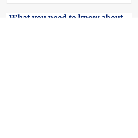
What you need to know about
the best online casinos in
Australia: Essential tips
Wat maakt Beste Legale
Goksites van Nederland 2026
uniek? Een blik op de top
Hogyan válassz megbízható