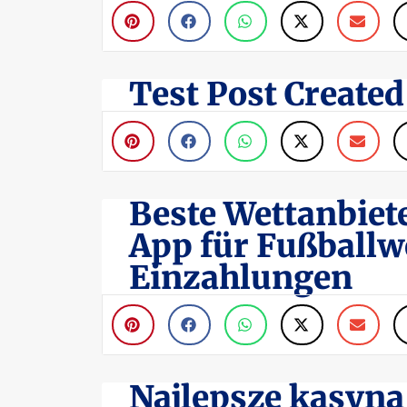
Test Post Created
Beste Wettanbiet
App für Fußballw
Einzahlungen
Najlepsze kasyna