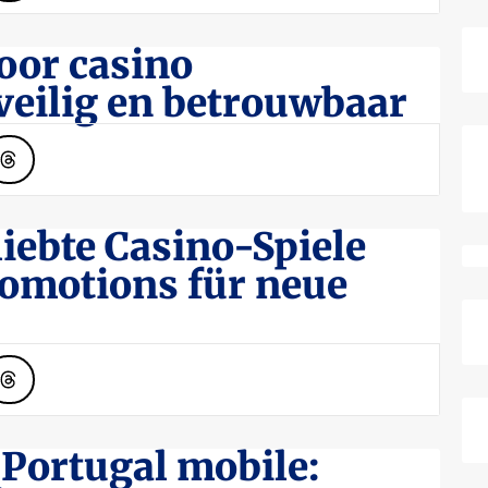
oor casino
 veilig en betrouwbaar
iebte Casino-Spiele
romotions für neue
 Portugal mobile: