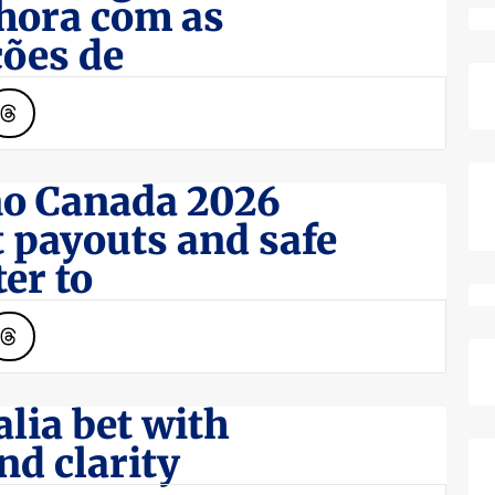
 hora com as
ões de
no Canada 2026
t payouts and safe
er to
lia bet with
nd clarity