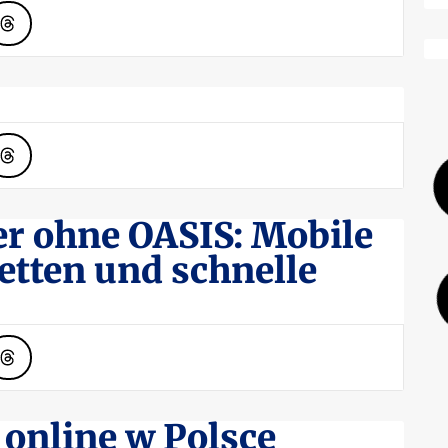
er ohne OASIS: Mobile
etten und schnelle
 online w Polsce