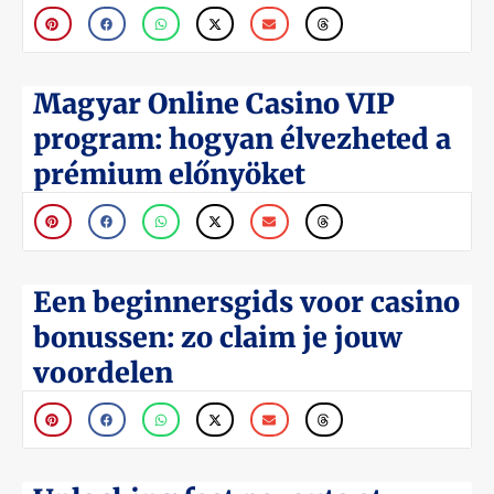
Magyar Online Casino VIP
program: hogyan élvezheted a
prémium előnyöket
Een beginnersgids voor casino
bonussen: zo claim je jouw
voordelen