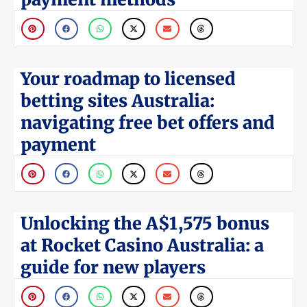
Your roadmap to licensed
betting sites Australia:
navigating free bet offers and
payment
Unlocking the A$1,575 bonus
at Rocket Casino Australia: a
guide for new players