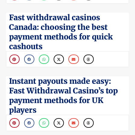
Fast withdrawal casinos
Canada: choosing the best
payment methods for quick
cashouts
Instant payouts made easy:
Fast Withdrawal Casino’s top
payment methods for UK
players