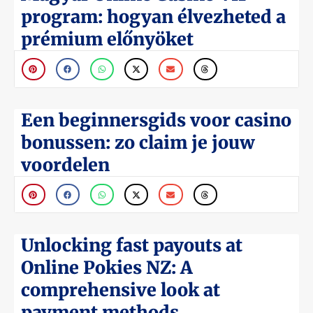
program: hogyan élvezheted a
prémium előnyöket
Een beginnersgids voor casino
bonussen: zo claim je jouw
voordelen
Unlocking fast payouts at
Online Pokies NZ: A
comprehensive look at
payment methods