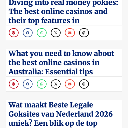
Diving into real money pokies:
The best online casinos and
their top features in
What you need to know about
the best online casinos in
Australia: Essential tips
Wat maakt Beste Legale
Goksites van Nederland 2026
uniek? Een blik op de top