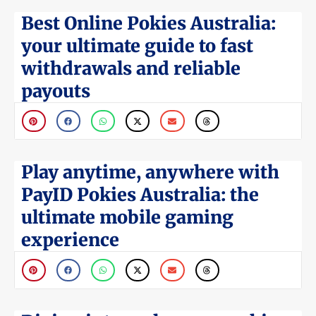
Best Online Pokies Australia:
your ultimate guide to fast
withdrawals and reliable
payouts
Play anytime, anywhere with
PayID Pokies Australia: the
ultimate mobile gaming
experience