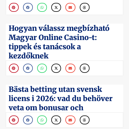
Hogyan válassz megbízható
Magyar Online Casino-t:
tippek és tanácsok a
kezdőknek
Bästa betting utan svensk
licens i 2026: vad du behöver
veta om bonusar och