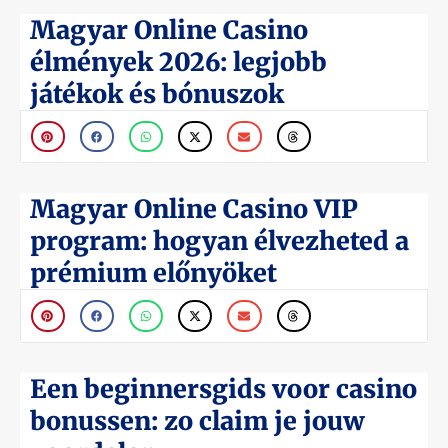
Magyar Online Casino VIP
program: hogyan élvezheted a
prémium előnyöket
Een beginnersgids voor casino
bonussen: zo claim je jouw
voordelen