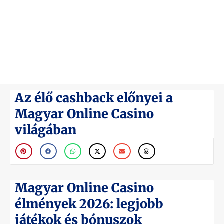
Az élő cashback előnyei a
Magyar Online Casino
világában
Magyar Online Casino
élmények 2026: legjobb
játékok és bónuszok