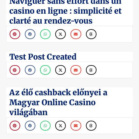
Test Post Created
Az élő cashback előnyei a
Magyar Online Casino
világában
Magyar Online Casino
élmények 2026: legjobb
játékok és bónuszok