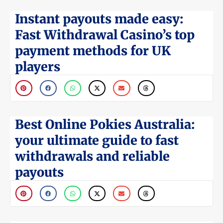
payment methods for UK
players
Best Online Pokies Australia:
your ultimate guide to fast
withdrawals and reliable
payouts
Play anytime, anywhere with
PayID Pokies Australia: the
ultimate mobile gaming