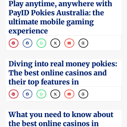
experience
Diving into real money pokies:
The best online casinos and
their top features in
What you need to know about
the best online casinos in
Australia: Essential tips