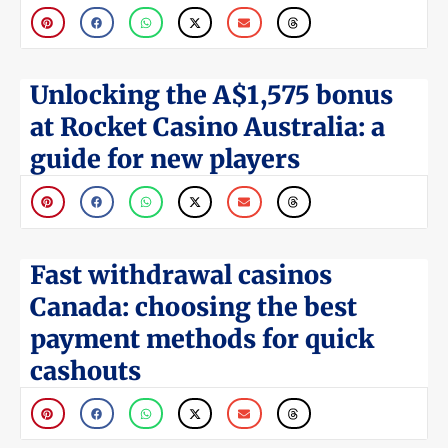
Unlocking the A$1,575 bonus
at Rocket Casino Australia: a
guide for new players
Fast withdrawal casinos
Canada: choosing the best
payment methods for quick
cashouts
Instant payouts made easy:
Fast Withdrawal Casino’s top