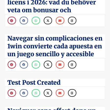
Navegar sin complicaciones en
1win convierte cada apuesta en
un juego sencillo y accesible
Test Post Created
Naviguer sans effort dans un
casino en ligne : simplicité et
clarté au rendez-vous