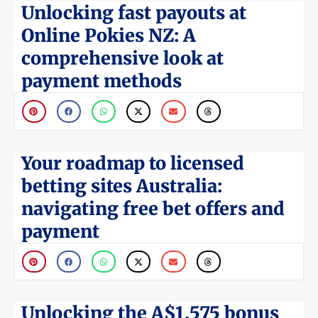
payment methods
Your roadmap to licensed
betting sites Australia:
navigating free bet offers and
payment
Unlocking the A$1,575 bonus
at Rocket Casino Australia: a
guide for new players