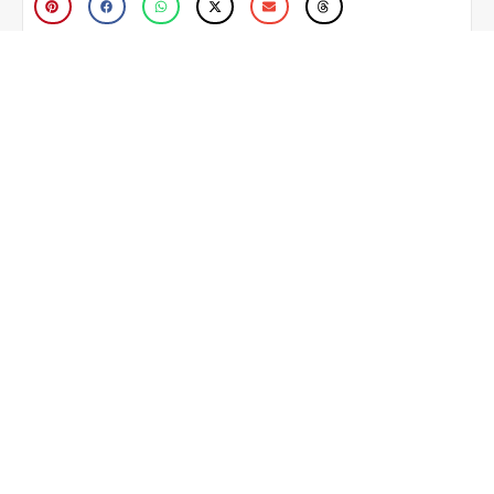
licens i 2026: vad du behöver
veta om bonusar och
Navegar sin complicaciones en
1win convierte cada apuesta en
un juego sencillo y accesible
Test Post Created