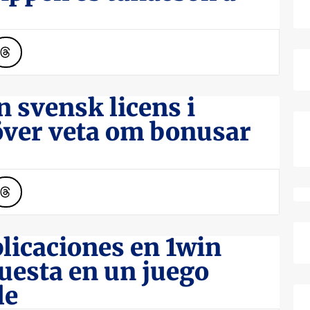
n svensk licens i
över veta om bonusar
licaciones en 1win
uesta en un juego
le