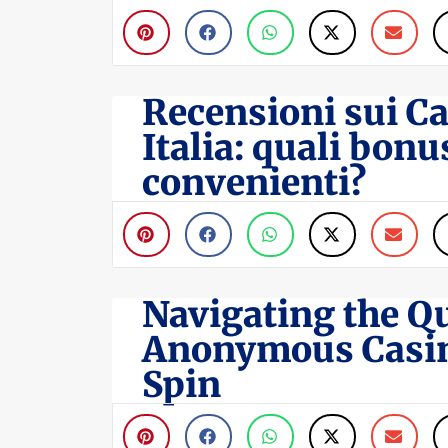
Recensioni sui C
Italia: quali bon
convenienti?
Navigating the Qu
Anonymous Casin
Spin