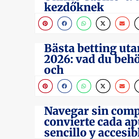
kezdőknek
Bästa betting uta
2026: vad du beh
och
Navegar sin comp
convierte cada ap
sencillo y accesib