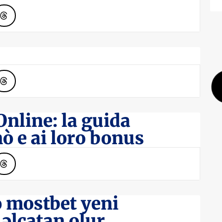
 Online: la guida
nò e ai loro bonus
lə mostbet yeni
əlçatan olur