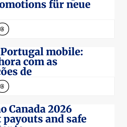
romotions für neue
 Portugal mobile:
 hora com as
ões de
no Canada 2026
t payouts and safe