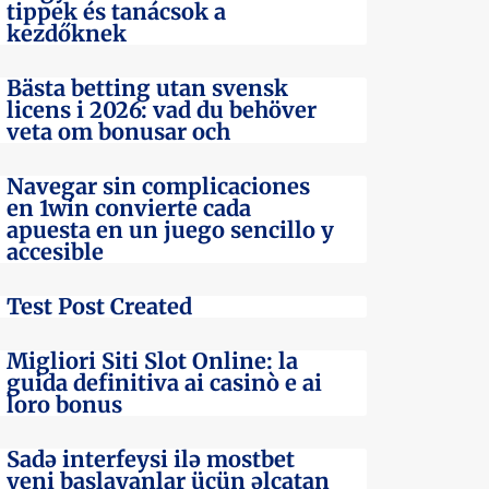
tippek és tanácsok a
kezdőknek
Bästa betting utan svensk
licens i 2026: vad du behöver
veta om bonusar och
Navegar sin complicaciones
en 1win convierte cada
apuesta en un juego sencillo y
accesible
Test Post Created
Migliori Siti Slot Online: la
guida definitiva ai casinò e ai
loro bonus
Sadə interfeysi ilə mostbet
yeni başlayanlar üçün əlçatan