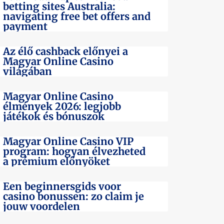
betting sites Australia:
navigating free bet offers and
payment
Az élő cashback előnyei a
Magyar Online Casino
világában
Magyar Online Casino
élmények 2026: legjobb
játékok és bónuszok
Magyar Online Casino VIP
program: hogyan élvezheted
a prémium előnyöket
Een beginnersgids voor
casino bonussen: zo claim je
jouw voordelen