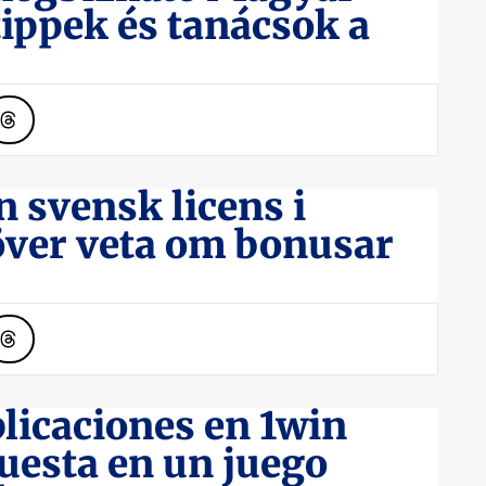
tippek és tanácsok a
n svensk licens i
över veta om bonusar
licaciones en 1win
uesta en un juego