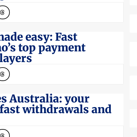
made easy: Fast
o’s top payment
layers
s Australia: your
 fast withdrawals and