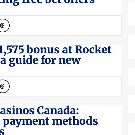
1,575 bonus at Rocket
 a guide for new
casinos Canada:
st payment methods
s