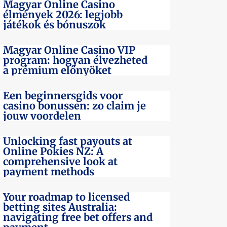
Magyar Online Casino
élmények 2026: legjobb
játékok és bónuszok
Magyar Online Casino VIP
program: hogyan élvezheted
a prémium előnyöket
Een beginnersgids voor
casino bonussen: zo claim je
jouw voordelen
Unlocking fast payouts at
Online Pokies NZ: A
comprehensive look at
payment methods
Your roadmap to licensed
betting sites Australia:
navigating free bet offers and