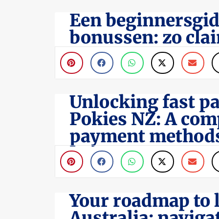
Een beginnersgid
bonussen: zo cla
Unlocking fast pa
Pokies NZ: A com
payment method
Your roadmap to l
Australia: navigat