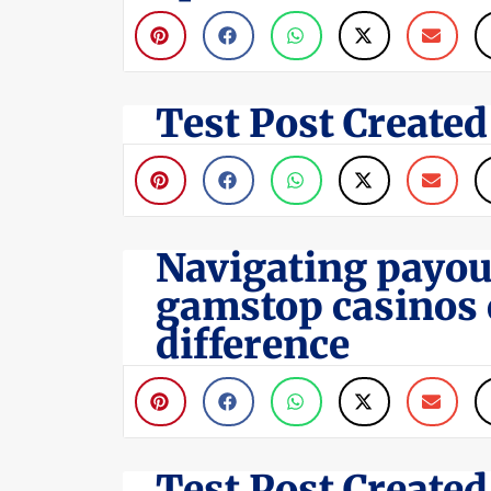
Test Post Created
Navigating payou
gamstop casinos 
difference
Test Post Created