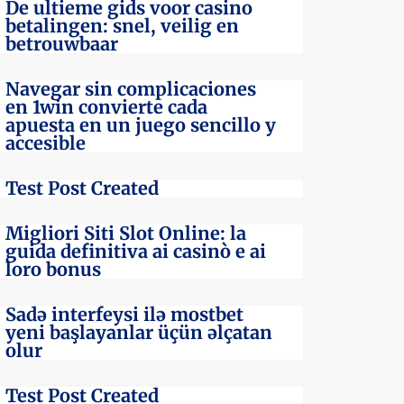
De ultieme gids voor casino
betalingen: snel, veilig en
betrouwbaar
Navegar sin complicaciones
en 1win convierte cada
apuesta en un juego sencillo y
accesible
Test Post Created
Migliori Siti Slot Online: la
guida definitiva ai casinò e ai
loro bonus
Sadə interfeysi ilə mostbet
yeni başlayanlar üçün əlçatan
olur
Test Post Created