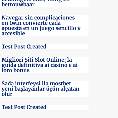
betrouwbaar
Navegar sin complicaciones
en 1win convierte cada
apuesta en un juego sencillo y
accesible
Test Post Created
Migliori Siti Slot Online: la
guida definitiva ai casinò e ai
loro bonus
Sadə interfeysi ilə mostbet
yeni başlayanlar üçün əlçatan
olur
Test Post Created