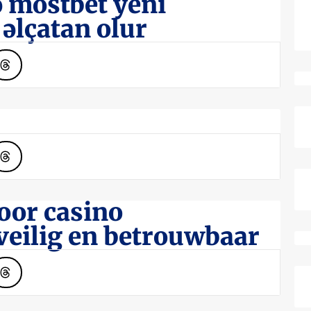
lə mostbet yeni
əlçatan olur
oor casino
 veilig en betrouwbaar