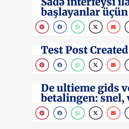
Sadə interfeysi i
başlayanlar üçün 
Test Post Created
De ultieme gids v
betalingen: snel,