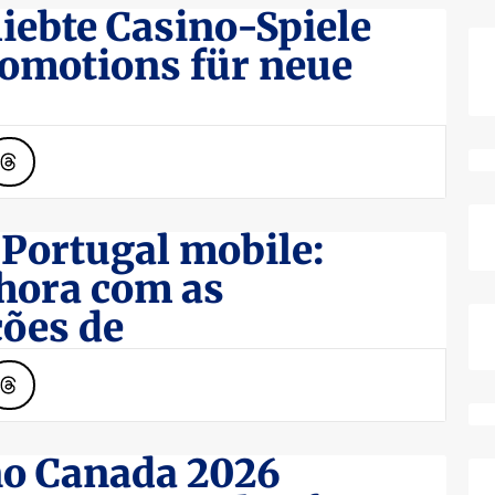
iebte Casino-Spiele
romotions für neue
 Portugal mobile:
 hora com as
ões de
no Canada 2026