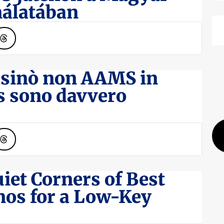
nálatában
asinò non AAMS in
us sono davvero
iet Corners of Best
os for a Low-Key