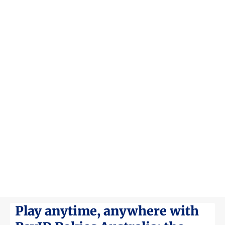
Fast Withdrawal Casino’s top
payment methods for UK
players
Best Online Pokies Australia:
your ultimate guide to fast
withdrawals and reliable
payouts
Play anytime, anywhere with
PayID Pokies Australia: the