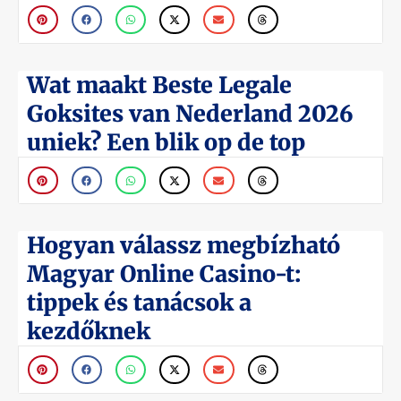
Wat maakt Beste Legale
Goksites van Nederland 2026
uniek? Een blik op de top
Hogyan válassz megbízható
Magyar Online Casino-t:
tippek és tanácsok a
kezdőknek