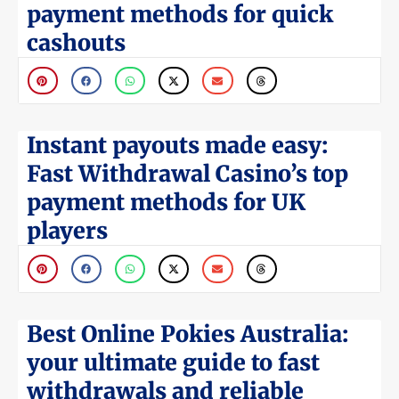
cashouts
Instant payouts made easy:
Fast Withdrawal Casino’s top
payment methods for UK
players
Best Online Pokies Australia:
your ultimate guide to fast
withdrawals and reliable
payouts